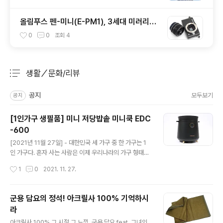
올림푸스 펜-미니(E-PM1), 3세대 미러리스
카메라
0
0
조회
4
생활／문화/리뷰
분류 전체보기
주요 글 목록
공지
모두보기
공지
[1인가구 생필품] 미니 저당밥솥 미니쿡 EDC
-600
글 내용
[2021년 11월 27일] - 대한민국 세 가구 중 한 가구는 1
인 가구다. 혼자 사는 사람은 이제 우리나라의 가구 형태를
보여주는 주류로 자리 잡았다. 현실적인 문제로 결혼을 포
작성시간
1
0
2021. 11. 27.
기하는 사람, 혼자만의 삶을 즐기는 사람이 동시에 늘고 있
다. 부동산 가격 폭등, 사교육비 급증 등 과거에 비해 아이
를 하나 낳는 사회적 비용이 비교할 수 없을 정도로 늘면서
군용 담요의 정석! 아크릴사 100% 기억하시
결혼 포기를 강요받는 사회가 된 것은 어제오늘의 일이 아
라
니다. 기혼자 중에서도 비자발적인 딩크족(맞벌이 무자녀
글 내용
가정)이 급격히 늘고 있다. 결혼을 하고 싶어도 할 수 없는
아크릴사 100% 그 시절 그 느낌, 군용 담요 feat. 그녀의