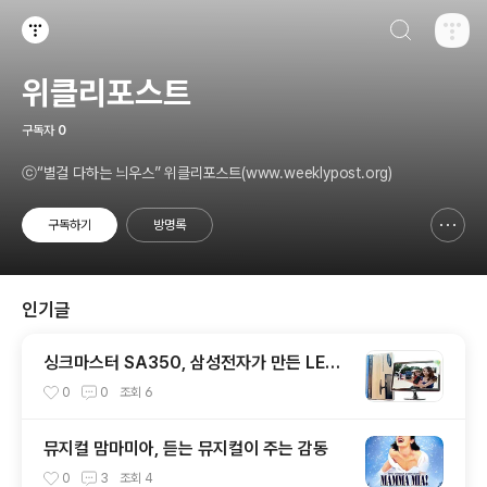
검색하기
티스토리
위클리포스트
구독자
0
ⓒ“별걸 다하는 늬우스” 위클리포스트(www.weeklypost.org)
구독하기
방명록
신고하기 레이어
열기
인기글
싱크마스터 SA350, 삼성전자가 만든 LED
광시야각 모니터
0
0
조회
6
뮤지컬 맘마미아, 듣는 뮤지컬이 주는 감동
0
3
조회
4