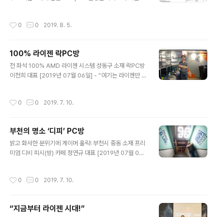
[2019년 08월 04일] - 영상 편집이 대세라니 외면한 재
간이 없던 참에 결국 맥미니를 들여온 지 2주가 되어간다.
작성시간
0
0
2019. 8. 5.
성인 손 한 뼘 정도 크기의 작은 PC 심장에 자리한 것은 인
텔 8세대 i5 CPU다. 맹렬한 기세로 남다른 위용을 뽐낼 것
이라 기대됨은 비단 나뿐만이 아닌 맥미니에 관심 가져본
100% 라이젠 락PC방
이라면 누구나 바라는 심리다. 나름 신경을 쓴답시고 8GB
글 내용
용량에 불과하던 메모리에 거금을 쏟아 32GB라는 여유까
전 좌석 100% AMD 라이젠 시스템 성동구 소재 락PC방
지 확보했다. 전원을 인가하자 체감으로 느껴질 만큼 향상
이천희 대표 [2019년 07월 06일] - “여기는 라이젠만 쓰
된 효율은 금방이라도 영상 편집에 날개를 달아줄 것이라
나 보다.” PC방에 들어온 손님이 ‘AMD 프리미엄 PC방’이
믿게 했다. 하지만 불과 하루 만에 기대를 접었다. 툭하면
라는 팻말을 보더니 한마디 했다. 다른 곳도 아닌 게임방을
작성시간
0
0
2019. 7. 10.
발생하는 ..
점령한 AMD 라이젠 시스템. 이곳에 발을 내딛는 사용자
가운데 열에 하나 정도만 먼저 알아봤다고. 굳이 언급하지
않는다면 체감적으로 다르다는 것을 인지하지 못한다는 설
부천의 명소 ‘디피’ PC방
명이다. 하지만 효과는 있다. 라이젠이라는 이유로 이곳 게
글 내용
임방까지 먼 길 마다하지 않는 단골이 생겨날 정도라는 건
밝고 화사한 분위기에 게이머 홀릭! 부천시 중동 소재 프리
주목해야 할 특이성이다. 문득 이런 생각이 들었다. 유독 민
미엄 디비 피시(방) 카페 정연규 대표 [2019년 07월 07
감하게 반응하는 인텔이라는 글자를 두고 우리는 으레 인
일] - 도착한 곳은 그야말로 전쟁터를 방불케 했다. 반경 1
텔 기반이겠거니 하고 게임방을 향하는 것일까? 만약 그것
Km까지 갈 필요도 없다. 당장 눈앞에 위치한 사거리를 마
작성시간
0
0
2019. 7. 10.
이 아님을 알고..
주하고 자리한 PC방만 무려 3곳이다. 여유롭게 걸어도 불
과 1분 거리 안팎인데 그야말로 ‘대박’이라는 표현이 절로
나왔다. 그렇다고 평일은 물론 주말이면 더욱 발길 디딜 곳
“지금부터 라이젠 시대!”
없을 정도로 유동인구가 많은 이곳 황금 상권을 포기할 수
글 내용