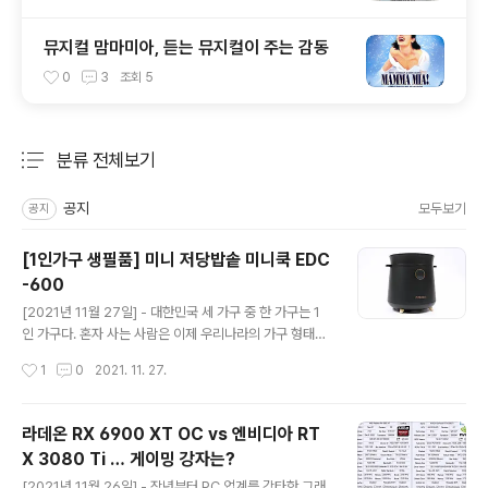
뮤지컬 맘마미아, 듣는 뮤지컬이 주는 감동
0
3
조회
5
분류 전체보기
주요 글 목록
공지
모두보기
공지
[1인가구 생필품] 미니 저당밥솥 미니쿡 EDC
-600
글 내용
[2021년 11월 27일] - 대한민국 세 가구 중 한 가구는 1
인 가구다. 혼자 사는 사람은 이제 우리나라의 가구 형태를
보여주는 주류로 자리 잡았다. 현실적인 문제로 결혼을 포
작성시간
1
0
2021. 11. 27.
기하는 사람, 혼자만의 삶을 즐기는 사람이 동시에 늘고 있
다. 부동산 가격 폭등, 사교육비 급증 등 과거에 비해 아이
를 하나 낳는 사회적 비용이 비교할 수 없을 정도로 늘면서
라데온 RX 6900 XT OC vs 엔비디아 RT
결혼 포기를 강요받는 사회가 된 것은 어제오늘의 일이 아
X 3080 Ti … 게이밍 강자는?
니다. 기혼자 중에서도 비자발적인 딩크족(맞벌이 무자녀
글 내용
가정)이 급격히 늘고 있다. 결혼을 하고 싶어도 할 수 없는
[2021년 11월 26일] - 작년부터 PC 업계를 강타한 그래