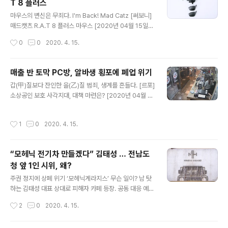
T 8 플러스
가 자리하면서 이 현상은 공식처럼 자리잡혔다. 싸고 좋은
글 내용
제품은 없다고 하지만 실상은 그와 달리 찾으면 나온다. 다
마우스의 변신은 무죄다. I'm Back! Mad Catz [써보니]
만 숨겨져 있기에 존재를 의식하는 것이 다소 힘들 뿐이다.
매드캣츠 R.A.T 8 플러스 마우스 [2020년 04월 15일] -
눈 품 발품 손품의 중요성은 그래서 인정받고 있다. 수고로
영화 터미네이터 제니시스가 연상됐다. 구닥다리 터미네이
작성시간
0
0
2020. 4. 15.
움을 덜어..
터가 타임머신에서 튕겨 나와 액체 금속에 빠졌던 순간. 모
두가 이제는 끝났겠거니 생각했지만, 실상은 반대였다. 오
히려 업그레이드되었고 더 강해졌다. 생긴 건 똑같았지만
매출 반 토막 PC방, 알바생 횡포에 폐업 위기
면모는 전혀 다른 기종으로 견고해지면서 수명이 늘어났
글 내용
갑(甲)질보다 잔인한 을(乙)질 범죄, 생계를 흔들다. [르포]
다. 한동안 조용했던 매드캣츠 아니 망했다던 매드캣츠가
소상공인 보호 사각지대, 대책 마련은? [2020년 04월 15
새롭게 제품을 내놨는데 그 제품에서 다른 점을 찾아야 할
일] - “이럴 수 있나요? 아무것도 몰랐어요. 너무 믿었던 아
정도로 흡사했기에 들었던 생각이다. 누가 보면 딱 이렇게
이라 한동안 멍하니 있었어요. 왜 그랬을까? 언제부터 그랬
평하기 좋은 마우스다. 너무 복잡하고, 너무 현란하고, 너무
작성시간
1
0
2020. 4. 15.
을까? CCTV를 더 봐야 하나... 고민했습니다. 매출이 너무
특이하다. 그럴 것이 무게도 조절할 수 있고, 길이도 늘였다
떨어지던 상황이었어요. 아무리 코로나19라고 해도 주변
줄였다 ..
PC방 5개 중 2개가 문을 닫았기에 이상했습니다. 더구나
“모헤닉 전기차 만들겠다” 김태성 … 전남도
이곳 상권이 먹자골목에다 바로 위가 오피스텔이에요. 주
청 앞 1인 시위, 왜?
상복합이라 식사까지 해결하던 단골이 많았어요. PC방이
글 내용
지만 청결하고 맛도 좋다고 소문도 났어요. 그랬던 손님이
주권 정지에 상폐 위기 ‘모헤닉게라지스’ 무슨 일이? 남 탓
어느 순간부터 안 보이더라고요.” 찹찹하다는 표정을 지으
하는 김태성 대표 상대로 피해자 카페 등장. 공동 대응 예고
며 말하는 청주 네오PC방 사장님. 무슨 일이 있었기에 하
[2020년 04월 10일] - “하반기에 정식 시제품을 출시할
작성시간
2
0
2020. 4. 15.
소연하는 ..
계획이다” “내년 상장은 충분하다고 자신하고 있다” 김태
성 모헤닉게라지스(현 모헤닉 플래닛) 대표는 지난해 4월