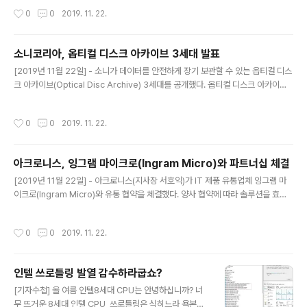
들은 모바일, 유연성 및 포괄성을 두루 갖춘 IT 기기를 선호하지만, 중소기업 경영진
작성시간
0
0
2019. 11. 22.
은 여전히 이를 위한 솔루션을 제공하지 못하고 있는 것으로 나타났다. 73%의 직원
들이 주요 장비로 데스크톱을 사용하고 있으며, 더 다양하게 업무에 활용할 수 있는
클라우드 기반 툴에 접근할 수 있는 사람은 25% 미만이었다. 레노버가 포레스터 컨
소니코리아, 옵티컬 디스크 아카이브 3세대 발표
설팅(Forrester Consulting)에 의뢰해 진행한 연구는 아시아의 총 7개 마켓에서
글 내용
750명 이상의 중소기업 직원과 IT..
[2019년 11월 22일] - 소니가 데이터를 안전하게 장기 보관할 수 있는 옵티컬 디스
크 아카이브(Optical Disc Archive) 3세대를 공개했다. 옵티컬 디스크 아카이브
3세대는 대용량 아카이브 미디어 카트리지(ODC5500R)와 USB 데스크탑 드라이
브 장치(ODS-D380U), 광섬유 채널 라이브러리 드라이브 장치(ODS-D380F)를
작성시간
0
0
2019. 11. 22.
포함한다. 소니 데이터 보관 수명이 100년을 넘어, 장기적이고 안정적인 데이터 보
관을 원하는 기업에 적합할 것으로 기대된다고 밝혔다. 미디어 카트리지는 파나소닉
과 공동 개발한 아카이벌 디스크(Archival Disc) 11장으로 구성됐다. 아카이벌 디
아크로니스, 잉그램 마이크로(Ingram Micro)와 파트너십 체결
스크 한 장당 500GB 용량을 지원해, 이전 세대 대비 60% 이상 높은 총 5.5 TB의
글 내용
데이터를 저..
[2019년 11월 22일] - 아크로니스(지사장 서호익)가 IT 제품 유통업체 잉그램 마
이크로(Ingram Micro)와 유통 협약을 체결했다. 양사 협약에 따라 솔루션을 효과
적으로 공급하고, 시장 수요에 민첩하게 대응할 수 있게 됐다. 전세계 5만 곳 이상의
파트너사를 보유한 아크로니스는 잉그램 마이크로와의 협력을 통해 전세계 서비스
작성시간
0
0
2019. 11. 22.
공급업체들이 보다 다양한 시장 기회를 누릴 수 있도록 지원할 계획을 알렸다. 잉그
램 마이크로 글로벌 클라우드 총괄 르네 베르주롱(Renee Bergeron) 수석 부사장
은 "아크로니스 솔루션은 사이버 보호에 대한 독특하고 효과적인 접근 방식으로 공
인텔 쓰로틀링 발열 감수하라굽쇼?
고한 입지를 보유하고 있다. 잉그램 마이크로는 약 160개 국가에서 20만곳 이상의
글 내용
고객에게 서비스를 제공하고 있는 만큼, 더..
[기자수첩] 올 여름 인텔8세대 CPU는 안녕하십니까? 너
무 뜨거운 8세대 인텔 CPU, 쓰로틀링은 식히느라 욕본다.