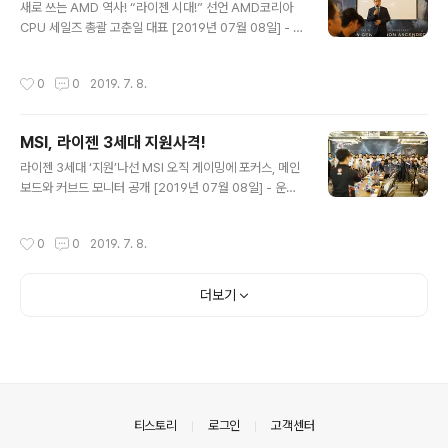
없었다. 대로변에 위치한데다가 출입구만 하나 더 만들면
새로 쓰는 AMD 역사! “라이젠 시대!” 선언 AMD코리아
더욱더 편하게 다닐 수 있겠구나! 직감했다. 신중한 성격은
CPU 세일즈 총괄 고춘일 대표 [2019년 07월 08일] - ‘1
현장에서 빛을 발했다. 섣불리 진입하기보다는 내키지 않
0년 주기로 변한 컴퓨팅 역사. 새로 쓰는 라이젠’ PC가 세
는 요소를 추렸다. 지나치게 과밀한 상권 밀집 지역, 먹자골
상에 등장한 이래 단 한 번도 변함없던 구도라면 만년 1위
작성시간
0
0
2019. 7. 8.
목 전형인 뜨내..
인텔의 그늘에 가려 줄 곳 2위에 머물던 AMD의 척박하던
입지다. 하지만 인텔 텃세가 기승을 떨치던 한국 컴퓨팅 시
장에서 AMD의 점유율이 최근 2년 사이 수직으로 급상승
MSI, 라이젠 3세대 지원사격!
하며 심상치 않은 분위기를 연출하고 있다는 건 의미가 남
글 내용
다르다. 급기야 7월 7일 모습을 드러낸 라이젠 3세대를 기
라이젠 3세대 ‘지원’나선 MSI 오직 게이밍에 포커스, 메인
점으로 컨슈머 시장에서의 주도권을 AMD가 가져올 것이
보드와 커브드 모니터 공개 [2019년 07월 08일] - 운명
라는 전망까지 들리고 있다. 판매를 알리고 단 하루도 지나
이 날이 밝았다. 미국 시각으로 7월 7일. 차세대 컴퓨팅 역
지 않아 최상위급 모델이 가장 먼저 동난 기록은 AMD 역
사에 한 획을 그을 바로 그 제품, 라이젠 3세대가 판매를 알
작성시간
0
0
2019. 7. 8.
사 사상 ..
렸다. 가격비교 사이트에 오른 제품은 총 5종. 기본적인 라
이젠5 3600을 시작으로 3600x, 3700x, 3800x 그리
고 3900x까지다. 불과 하루임에도 신제품을 향한 열기는
더보기
뜨겁다 못해 활활 타오르고 있다. 분위기가 분위기인 만큼
관련 게시물도 0시를 기해 쏟아지고 있다. 모두의 기대를
모은 성능 뒷받침 테스트 자료부터 새롭게 합류한 x570
칩셋 기반 하드웨어 소식은 기본이다. 기존 컴퓨팅 기반에
서 3세대 지원에 꼭 갖춰야 할 바이오스 업데이트까지 라..
의안내
티스토리
로그인
고객센터