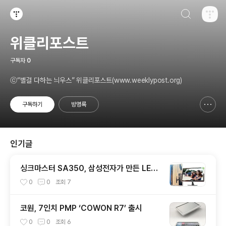
검색하기
티스토리
위클리포스트
구독자
0
ⓒ“별걸 다하는 늬우스” 위클리포스트(www.weeklypost.org)
구독하기
방명록
신고하기 레이어
열기
인기글
싱크마스터 SA350, 삼성전자가 만든 LED
광시야각 모니터
0
0
조회
7
코원, 7인치 PMP ‘COWON R7’ 출시
0
0
조회
6