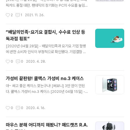
사회적 문제는 분명 어두운 부분이지만 그런 사람만 있는
픽카드 품절 대란. 팬데믹의 장기화는 PC의 수요를 높임과
것은 아니다. 자기 관리를 즐기고 구속받지 않는 삶을 즐기
동시에 불안해진 세계 경제 상황으로 가상 통화 채굴 열풍
작성시간
2
1
2021. 11. 26.
는 이도 많이 늘었다. 대학을 졸업하고 직장을 가면 결혼을
을 촉발시켰다. 이런 상황이니 그래픽카드는 자연스럽게
당연히 여기고..
가격이 천정부지로 치솟을 수밖에 없다. PC의 실 수요, 가
상통화 채굴 목적의 수요가 동시에 맞물리면서 불가피한
“배달의민족-요기요 결합시, 수수료 인상 등
부작용이다. 많게는 수백만 원이나 치솟고 심지어 그 돈을
독과점 횡포”
주고도 구할 수 없게 된 시장은 일순간 패닉에 빠졌다. PC
글 내용
업그레이드를 미루거나 포기하는 이가 속출했고, 이른바
[2020년 04월 28일] - 배달의민족과 요기요 기업 합병
신종 앵벌이라 지적하는 ‘되팔이’까지 등장해 기승을 부렸
에 관한 소비자 인식이 부정적으로 확인됐다. 기업결합 반
다. 특히 가상통화와 결부된 그래픽카드 중 최상위 제품은
대 가 86.4%, 기업결합에 따른 음식∙배달료 인상 우려가
작성시간
0
0
2020. 4. 28.
유독 인기 대상이다. 일반 사용자에게는 사치에 가깝다지
82.9%로 조사됐다. 두 기업 합병시 독과점 폐해가 불가피
만 모든 면에서 완벽하다는 점..
하다는 것이 공통된 중론이다. 동일 기업 내 여러 업체 운영
시에도 독과점 폐해 발생 사례 다수라는 점과 실제 지난 4
가성비 끝판왕! 쿨맥스 가성비 no.3 케이스
월 1일 수수료 인상을 기습 발표한 전례가 이를 대변했다.
글 내용
아~ 싸고 좋은 케이스 찾는구나! [써보니] 3만 원이 안된
소비자시민모임은 ‘공정위, 소비자 피해 우려되는 기업결
다. 쿨맥스 가성비 no.3 케이스 [2020년 04월 15일] -
합 불승인 전례에 따라 심사숙고’할 것을 주장하는 내용이
가성비 = 지급한 가격에 비해 제품이나 성능이 좋은 제품.
담긴 의견서를 공정위에 제출했다. 배달앱 시장 점유율 1위
PC를 구매할 때 많은 사용자는 제품 선택의 기준으로 삼는
인 우아한형제들(배달의민족)과 시장점유율 2, 3위인 딜리
작성시간
0
0
2020. 4. 16.
다. 물론 품질이 빠지지 않는다. 가성비가 좋다는 건 품질도
버리히어로(요기요, 배달통) 간의 기업결합이 “독과점으로
좋다는 의미다. PC 시장이 성장할수록 가성비도 덩달아 중
인한 소비자 피..
요해져만 간다. 완제품 구매가 월등히 많던 과거와 달리 직
마우스 분해 어디까지 해봤니? 매드캣츠 R.A.
접 부품을 선택하고 취향에 맞춰 구성하는 시스템 선호도