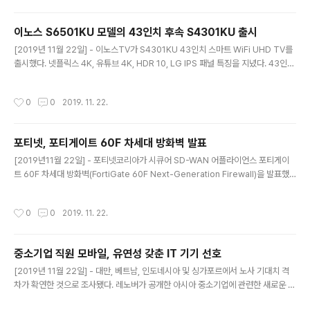
가 이어지고 있다. 스피커 마니..
Z4, Z100, Z200 모델이다. 행사는 조이젠과 아이코다,
컴퓨터코리아(B2B)에서만 진행한다. 마스터 Z4는 전면
이노스 S6501KU 모델의 43인치 후속 S4301KU 출시
풀메쉬를 적용해 냉각효율을 높인 제품이다. 전후면 총 4
글 내용
[2019년 11월 22일] - 이노스TV가 S4301KU 43인치 스마트 WiFi UHD TV를
개의 140mm팬을 제공한다. L2, L3와 L4는 전면부 aRG
출시했다. 넷플릭스 4K, 유튜브 4K, HDR 10, LG IPS 패널 특징을 지녔다. 43인치
B 바를 적용해 L 시리즈 특유의 LED 라인을 강조했다. 팬
규격에 스마트 TV로써의 기능성이 강화했다. 10비트 심도 기준의 HDR 10 규격을
과 LED 연동이 가능해 단일 색상부터 레인보우 컬러까지
충족하는 LG 정품 IPS 패널을 사용했다. LAN 포트에 직접 케이블을 연결하여 온라
수십 가지 모드로 동작한다. 마스터 T600은 디자인과 통
작성시간
0
0
2019. 11. 22.
인에 접속할 수 있고, 무선 WiFi 기능도 제공한다. 이노스 마케팅 이창선 부장은 "현
풍 성능에 무게를 둔 제품으로 마스터 T500의 ..
재 최고 인기상품인 S6501KU 65인치 LED TV의 우수한 상품성을, 그대로 이어받
은 S4301KU 43인치 스마트 WiFi UHD 티비 모델을 한국 소비자 분들께 선보일
포티넷, 포티게이트 60F 차세대 방화벽 발표
수 있게 되어 기쁘게 생각한다. 65인치 모델에 이어 43인치 모델도 선보이기 ..
글 내용
[2019년11월 22일] - 포티넷코리아가 시큐어 SD-WAN 어플라이언스 포티게이
트 60F 차세대 방화벽(FortiGate 60F Next-Generation Firewall)을 발표했
다. 전세계적으로 150만대 이상 판매된 포티게이트 60(FortiGate 60) 시리즈는
고속 보안 전담 프로세싱을 위한 차세대 SoC4 보안 프로세서를 탑재한 업계 베스트
작성시간
0
0
2019. 11. 22.
셀러 차세대 방화벽으로써, WAN 엣지 구간에서의 디지털 트랜스포메이션 요구사항
을 지원한다. 특허 받은 SoC4 보안 프로세서 기반의 방화벽 포티게이트 60F(Forti
Gate 60F) 주요 특징은 다음과 같다. 1. 포티게이트 60F(FortiGate 60F)는 SD-
중소기업 직원 모바일, 유연성 갖춘 IT 기기 선호
WAN, 고급 라우팅 및 고급 보안 기능을 단일 어플라이언스에 통합하여 네트워크 ..
글 내용
[2019년 11월 22일] - 대만, 베트남, 인도네시아 및 싱가포르에서 노사 기대치 격
차가 확연한 것으로 조사됐다. 레노버가 공개한 아시아 중소기업에 관련한 새로운 연
구 결과에 나온 내용이다. 내용에 따르면 아시아 지역의 중소기업에서 근무하는 직원