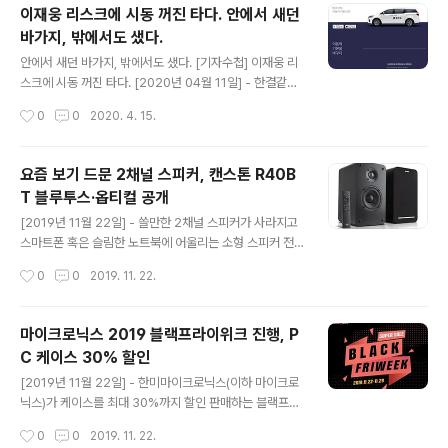
한국경제TV 인터뷰에서 이렇게 주장했다. 하지만 그가 약
이재웅 리스크에 시동 꺼진 타다. 안에서 새던
속했던 전기차 출시는 행방을 알 수 없게 됐고 전기차를 생
바가지, 밖에서도 샜다.
산할 거라던 영암군 공장은 지난해 압류되어 경매를 앞두
글 내용
고 있다. 이전부터 공장에 공급되던 전기가 끊겨 회사가 제
안에서 새던 바가지, 밖에서도 샜다. [기자수첩] 이재웅 리
역할을 하기 힘든 ‘돈’ 맥경화가 심각했다. 코스닥 상장도
스크에 시동 꺼진 타다. [2020년 04월 11일] - 한결같이
미래가 불투명해졌다. 회사는 지난 3월 30일 한국장외주
독선적인 선택과 판단. 일관성 있었습니다. 고심했던지 매
작성시간
0
0
2020. 4. 15.
식(K-OTC)시장 주권 정지 결정으로 거래가 정지됐다. 사
번 느릿느릿한 선택. 하지만 극단적인 결단은 시장에서 늘
유는 지난해 하..
반대 의견에 좌초되기 연거푸였죠. 그때마다 한 결같이 시
장이 정치권이 사회가 아직 받아들일 준비가 안 되었다며
요즘 보기 드문 2채널 스피커, 캔스톤 R40B
탓에 열을 올렸습니다. 분명 편했다는 건 인정합니다. 위치
T 블루투스·옵티컬 공개
가 어디였건 간에 부르면 오고 가자면 가고. 결제도 편리하
글 내용
게. 하지만 그건 젊은 사람들 의견이고 나이 든 사람은 좀
[2019년 11월 22일] - 쓸만한 2채널 스피커가 사라지고
다를 수 있습니다. 실제 스마트폰 문맹이라 불리는 이에게
스마트폰 혹은 슬림한 노트북에 어울리는 소형 스피커 전
타다는 그저 기존 택시보다 불편했고 복잡했던 운송수단에
성시대다. 직구로 구매한 제품은 외형, 기능, 품질 까지 대
작성시간
0
0
2019. 11. 22.
불과합니다. 하지만 타다는 그조차도 묵살해버렸죠. 우리
등소이하다. 선택권이 그만큼 줄어들었다는 방증이다. 전
서비스는 혁신이라는 것..
문가는 아니지만 그래도 듣는 데 민감한 사용자를 위한 스
피커, 어디 없을까? 스피커&음향 전문 브랜드 캔스톤이 새
마이크로닉스 2019 블랙프라이위크 진행, P
롭게 내놓은 F&D R40BT는 그 점에서 의미가 남다르다.
C 케이스 30% 할인
이 제품 캔스톤 마니아라면 익숙한 디자인이다. 과거 히트
글 내용
작으로 불렸던 R30BT를 원형으로 개선한 것이란다. 2채
[2019년 11월 22일] - 한미마이크로닉스(이하 마이크로
널 북쉘프와 블루투스 기능은 수성했고 추가로 옵티컬 단
닉스)가 케이스를 최대 30%까지 할인 판매하는 블랙프라
자를 추가했단다. 사실 과거 선보인 제품은 지금도 안정된
이위크를 진행한다. 오는 29일까지 단 일주일 한정으로 진
작성시간
0
0
2019. 11. 22.
성능에 블루투스의 편리함까지 더한 제품이라는 후한 평가
행하며 구매 가능한 제품은 8종 L2, L3, L4, T600, H2a,