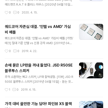
만 숨겨져 있기에 존재를 의식하는 것이 다소 힘들 뿐이다.
매드캣츠 R.A.T 8 플러스 마우스 [2020년 04월 15일] -
눈 품 발품 손품의 중요성은 그래서 인정받고 있다. 수고로
영화 터미네이터 제니시스가 연상됐다. 구닥다리 터미네이
작성시간
0
0
2020. 4. 15.
움을 덜어..
터가 타임머신에서 튕겨 나와 액체 금속에 빠졌던 순간. 모
두가 이제는 끝났겠거니 생각했지만, 실상은 반대였다. 오
히려 업그레이드되었고 더 강해졌다. 생긴 건 똑같았지만
쿼드코어 자존심 대결. ‘인텔 vs AMD’ 가심
면모는 전혀 다른 기종으로 견고해지면서 수명이 늘어났
비 배틀
다. 한동안 조용했던 매드캣츠 아니 망했다던 매드캣츠가
글 내용
새롭게 제품을 내놨는데 그 제품에서 다른 점을 찾아야 할
쿼드코어 자존심 대결. ‘인텔 vs AMD’ 가심비 배틀 [가젯/
정도로 흡사했기에 들었던 생각이다. 누가 보면 딱 이렇게
테크] 절대 기준 인텔 vs 신흥 강자 AMD [2019년 04월
평하기 좋은 마우스다. 너무 복잡하고, 너무 현란하고, 너무
19일] - ‘제값 하는 착한 쿼드코어가 필요하다.’ 작은 박스
작성시간
0
0
2019. 4. 22.
특이하다. 그럴 것이 무게도 조절할 수 있고, 길이도 늘였다
형태를 한 PC 성능이 수년 전 대세로 지목하던 그것보다
줄였다 ..
우월하다면? 스마트폰으로 영화를 보고 웹서핑을 하며 동
영상 촬영까지 가능할 거라고 누가 상상이나 했을까! 요즘
손때 묻은 LP판을 꺼내 들었다. JSD R50SE
사용 패턴을 떠올리면 불가능한 것도 아니다. 한때는 전문
블루투스 스피커
가의 성역이라 여겼던 노트북이 PC 역할을 해내고 있으며,
글 내용
스마트 패드가 노트북의 공백을 보완하는 형국이니 이와
추억 소환하는 복고 스피커, LP와 찰떡궁합. [리뷰] JSD R
같은 기술 발전을 표현하자면 ‘그야말로 눈부시다.’ 그렇다
50SE 블루투스 스피커 [2019년 04월 15일] - 듣는 것보
보니 PC에게 기대하는 역할은 더 나은 경험으로 사용자를
다 보는 것을 중시하는 시대상 탓에 스피커가 차지하는 위
작성시간
1
0
2019. 4. 15.
이끄는 것 그 이상이다. 당장 영상만 보건대 4K 콘텐츠가
상은 갈수록 하락세다. 마찬가지로 제대로 된 음향 한 번 들
증가추세..
어본 경험 전무한 탓에 스마트폰 스피커 음질을 두고 ‘우아
~’ 감탄사 내뱉는 사용자도 널렸다. 아무리 발로 만든 스피
가격 대비 쓸만한 기능 담아! 파인뷰 X5 블랙
커라 할지라도 스마트폰 대비 나은 품질은 절대 부인하기