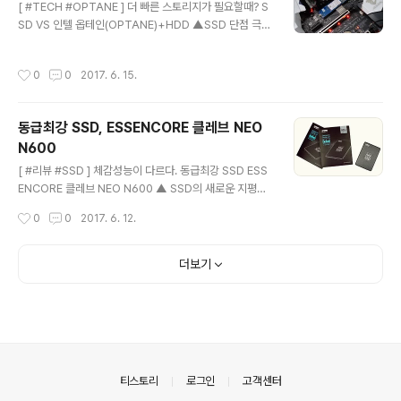
[ #TECH #OPTANE ] 더 빠른 스토리지가 필요할때? S
하다. 점유율 확대인데 각 축마다 내세우는 일명 손맛이 다
SD VS 인텔 옵테인(OPTANE)+HDD ▲SSD 단점 극복
른 이유와 연관 깊다. 사용자가 체감하는 手르가즘을 절정
공식 = 옵테인 + HDD - 오래된 PC 성능+UP 프로젝트
에 이르게 하야 타 스위치로 갈아타는 행위를 미연에 차단
본격 가동 - 옵테인과 찰떡궁합 씨게이트 HDD - 버리지
하기 위함이라. 으레 PC사면 서비스로 주는 제품으로만 알
작성시간
0
0
2017. 6. 15.
마세요. 옵테인에 양보하세요~ - 구형 PC, 생명 연장 프로
고 있던 사용자라면 놀라움의 연속이겠지만 주변기기 시장
젝트 본격 가동 미디어얼라이언스 / 김현동 에디터 cineti
에는 남다른 마인드..
que@naver.com [2017년 06월 15일] - 전자화폐 이
동급최강 SSD, ESSENCORE 클레브 NEO
슈가 PC시장을 강타하고 있지만 요근래의 이슈는 SSD였
N600
다. 낸드 플래시 메모리를 기반으로 하여 데이터를 저장하
글 내용
는 SSD는 저전력, 무진동과 더불어 강력한 성능을 기반으
[ #리뷰 #SSD ] 체감성능이 다르다. 동급최강 SSD ESS
로 하여 PC가 가지고 있는 성능을 대폭 끌어올려 체감 성
ENCORE 클레브 NEO N600 ▲ SSD의 새로운 지평을
능의 극대화를 이루었다. 이는 CPU나 그래픽 ..
연다. ESSENCORE 클레브 NEO N600 - 당신의 PC, 에
작성시간
0
0
2017. 6. 12.
센코어 인가? 아닌가? - 진정한 게이머가 알아보는 바로 머
스트 해브 SSD - 성능이라 부르지 말라! 기술이 다르다. 미
디어얼라이언스 / 김현동 에디터 cinetique@naver.co
더보기
m [2016년 06월 12일] - 유독 한국인에게만 나타난다는
특이한 병증이다. 분을 제때 삭히지 못하고 속에 쌓아둬서
발병하는 특이 증상인데 일명 '화병'이란다. 아니겠지 라는
생각도 하지만 날이 더워지는 요즘 유독 한계치에 달할 때
가 많다. 사람보다 가까이하는 대상이 PC일진대 이러한 증
상을 겪는 연유가 궁금했다. 무릇 온라..
의안내
티스토리
로그인
고객센터