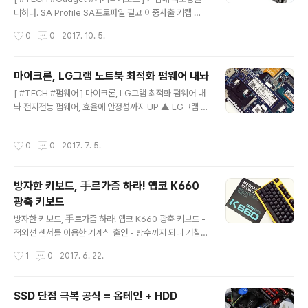
6시간은 좀 심하긴 했다. 하지만 6시간은 약과였다. 7일부
더하다. SA Profile SA프로파일 필코 이중사출 키캡 ▲
터는 본격적인 귀경 행렬에 장장 9시간을 찍었으니 그 시
태고적 키보드 감성 끝판왕! 필코 SA프로파일 - 키보드 상
작성시간
0
0
2017. 10. 5.
간 동안 꽉 막힌 차 안에서 갇혀 지낼 생각만 해도 아찔한
덕후만의 오묘한 취향 저격! - 초콜릿 색상 키캡의 오묘한
데, 실제 그..
매력에 빠진 이들 - 스텝스컬쳐 같은 친절함은 사치, 그냥
키캡 글·사진 : 김현동 에디터 cinetique@naver.com
마이크론, LG그램 노트북 최적화 펌웨어 내놔
[2017년 10월 05일] - 키보드를 돈 주고 산다면 미친놈
글 내용
[ #TECH #펌웨어 ] 마이크론, LG그램 최적화 펌웨어 내
소리 듣던 시절이 엇그제 같은데, 그러한 편견도 옛말이 됐
놔 전지전능 펌웨어, 효율에 안정성까지 UP ▲ LG그램 사
다. 하기사 대중을 상대로 키보드를 돈 주고 사본 적이 있냐
용자라면 필독! 해야 할 이유 분명 있다. - 일부 그램 기종
고 묻거든 상다수가 '그런적 없다'라고 단호할 수 있겠다.
호환성 문제 개선해 - 테스트 결과 성능까지 동시에 향상돼
그 정도로 키보드는 본연의 가치를 인정받지 못한 채 페기
작성시간
0
0
2017. 7. 5.
- 마우스 클릭 몇 번 만에 간편하게 OK ⓒ미디어얼라이언
하는 그 날까지 쓰였는데, 그 와중에도 도도..
스 / 위클리포스트 김현동 에디터 cinetique@naver.co
m [2017년 07월 05일] - 최근 출시되는 IT기기 대부분
방자한 키보드, 手르가즘 하라! 앱코 K660
은 펌웨어 업데이트로 성능 개선을 이룰 수 있다. 물론 이
광축 키보드
과정이 번거로울 수 있고 소리 없이 펌웨어가 공개되고 있
글 내용
기에 관심을 가져야 하는 것도 관심 밖으로 밀려나게 만든
방자한 키보드, 手르가즘 하라! 앱코 K660 광축 키보드 -
원인이라고. 게다가 일부 제품은 펌웨어 업데이트가 쉽지
적외선 센서를 이용한 기계식 출연 - 방수까지 되니 거칠게
않고 지원하지 않는 경우도 빈번해 업데이트는 하드웨어
없는 앱코 K660 - 기계식의 대중화, 포문 활짝! [2017년
작성시간
1
0
2017. 6. 22.
에..
06월 22일] - 알프스와 체리만의 독무대였던 키보드 시장
에 카일과 오테뮤가 수저를 살포시 올렸다. 원조를 상대로
아류가 도전장을 내민 형국인데, 사뭇 재미난 구도가 전개
SSD 단점 극복 공식 = 옵테인 + HDD
되니 흥미롭다. 사실 키보드 스위치 제조사의 노림수야 뻔
글 내용