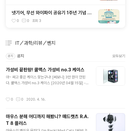
넷기어, 무선 와이파이 공유기 1주년 기념 고
객 사은 행사
0
0
조회
3
IT／과학/리뷰／벤치
분류 전체보기
주요 글 목록
공지
모두보기
공지
가성비 끝판왕! 쿨맥스 가성비 no.3 케이스
글 내용
아~ 싸고 좋은 케이스 찾는구나! [써보니] 3만 원이 안된
다. 쿨맥스 가성비 no.3 케이스 [2020년 04월 15일] -
가성비 = 지급한 가격에 비해 제품이나 성능이 좋은 제품.
PC를 구매할 때 많은 사용자는 제품 선택의 기준으로 삼는
작성시간
0
0
2020. 4. 16.
다. 물론 품질이 빠지지 않는다. 가성비가 좋다는 건 품질도
좋다는 의미다. PC 시장이 성장할수록 가성비도 덩달아 중
요해져만 간다. 완제품 구매가 월등히 많던 과거와 달리 직
마우스 분해 어디까지 해봤니? 매드캣츠 R.A.
접 부품을 선택하고 취향에 맞춰 구성하는 시스템 선호도
T 8 플러스
가 자리하면서 이 현상은 공식처럼 자리잡혔다. 싸고 좋은
글 내용
제품은 없다고 하지만 실상은 그와 달리 찾으면 나온다. 다
마우스의 변신은 무죄다. I'm Back! Mad Catz [써보니]