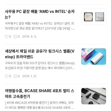
하면 편하다고 하지만 인생조차 포기한 것은 아닐진대 사
는 것이 늘 시궁창이다. MBN 나는 자연인이다. 를 보면서
사무용 PC 끝장 배틀 ‘AMD vs INTEL’ 승자
남다른 애잔함이 느껴지는 건 그 속에 담긴 애환이 꼭 나의
는?
것인 양 느껴진 탓 아닐까! 문명과 동떨어진 산속 깊은 곳에
글 내용
봇짐 풀고 나무로 기둥을 올리고, 땅을 다져서 벽을 세워 만
사무용 PC 끝장 배틀 ‘AMD vs INTEL’ 승자는? 설마, 최
든 보금자리. 오늘도 그러한 모습을 동경하며, 떠날 생각만
저사항으로 영상 편집 맡기려고? [2019년 2월 28일] -
수없이 반복하며 많은 중년은 로망이 현실이 될 날을 꿈꾼
“학생은 신학기 시즌, 직장인은 새로운 업무의 시작. 매년
작성시간
0
0
2019. 3. 3.
다. 시간이 나면 뒷동산이라도 열심히 타며 기초 체력을 기
3월은 더욱 긴박하다. 이때가 되면 아이를 둔 부모는 자녀
르는 모..
공부에 요긴한 PC 구매에 관심을 보일 시기고, 회사에서는
새로 입사할 신입사원 대응에 분주한 시기다. 하지만 최근
세상에서 제일 쉬운 공유기! 링크시스 벨롭(V
몇 년 사이 달라진 사용 환경은 과거 기준에 따른 PC로는
elop) 트라이밴드
소화하기 벅차게 됐다. 학생이니까 웹 서핑만 잘되는 PC면
글 내용
충분할 거야 혹은 문서 작업만 잘되면 업무용으로 손색없
구속되지 않을 자유! 5G가 답이다. 링크시스 벨롭(Velop)
을 거야 했던 편견에 제동이 걸리고 있다고. 왜 그런 걸까?”
유선보다 무선! 기왕이면 음영 없는 메시 와이파이 [2019
홈쇼핑에 재직 중인 PD가 유튜브 시작을 알렸다. 일로 시
년 01월 21일] - 요즘 카페라면 필수 조건 중 첫 번째는 콘
작성시간
0
0
2019. 1. 21.
작하게 된 의미로 ‘일튜브’채널을 개설한 거다. 본디 방..
센트다. 그렇다 보니 유독 기웃거리는 사람도 늘었다. 입구
에서 소머즈나 발휘할 듯한 천리안을 가동하는데, 콘센트
가 있는 빈자리를 찾는 모습이다. 발견하면 지체없이 먼저
여행필수품, BCASE SHARE 4포트 멀티 스
선점하는 것이 요령이다. 이후 여유롭게 커피 한잔을 시킨
마트 고속충전기
다. 동시에 평소에는 그리 관심 없던 영수증도 이때만큼은
글 내용
반드시 챙긴다. 영수증에 적힌 와이파이 접속 정보가 필요
[ #리뷰 #BCASE #차량용 충전기 ] 앞자리 아빠도, 뒷자
해서다. 새삼스러울 건 없다. 커피숍을 찾는 상당수 이용자
리 아이도 행복한 여행 필수품 BCASE SHARE 4포트 멀