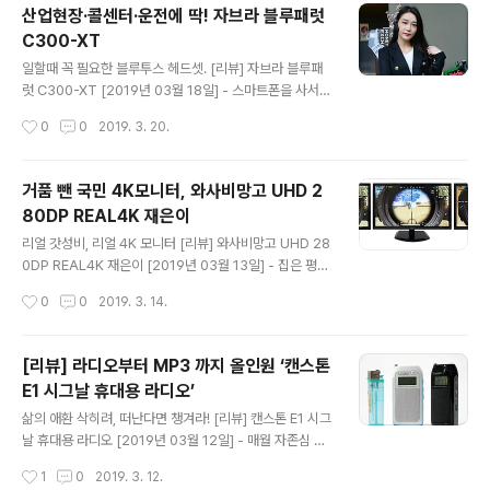
힌 탓이다. 결국 손이 가는 건 성능은 비슷하게 흉내 내면서
산업현장·콜센터·운전에 딱! 자브라 블루패럿
도 부담 낮춘 브랜드다. 합리적인 결정이라는 핑계를 대지
C300-XT
만 실상은 ‘비루한 주머니’에 기인한 선택이다. 하지만 우리
글 내용
가 돈이 없지 가오가 없는 건 아니지 않던가! 이쯤 해서 고
일할때 꼭 필요한 블루투스 헤드셋. [리뷰] 자브라 블루패
민할 여지는 충분하다. 2등을 선택해 가격에 승복할 것인
럿 C300-XT [2019년 03월 18일] - 스마트폰을 사서
가? 그게 아니라면 뚝심으로 밀고 오롯이 1등만의 콧대 드
박스을 열어보자. 굳이 언박싱이라는 거창한 이름을 붙이
작성시간
0
0
2019. 3. 20.
높일 것인가? 기가바이트 AORUS 15X V9 노트북을 마
지 않더라도 말이다. 핵심인 스마트폰을 비롯해서 몇 가지
주한다면..
안내서와 충전기, 케이블 정도가 박스에 반드시 들어있는
구성품으로 꼽을 수 있을 듯 하다. 얼마전까지만해도 스마
거품 뺀 국민 4K모니터, 와사비망고 UHD 2
트폰을 사면 반드시 들어있는 부품 가운데 하나가 다름 아
80DP REAL4K 재은이
닌 이어폰이었다. 어느 회사의 어느 모델에 좋은 이어폰이
글 내용
들어있다는 소문으로 번들로만 들어있던 LG이어폰이 한
리얼 갓성비, 리얼 4K 모니터 [리뷰] 와사비망고 UHD 28
동안 큰 인기를 끌었던 시절도 있었다. 요즈음에는 스마트
0DP REAL4K 재은이 [2019년 03월 13일] - 집은 평수
폰에 들어가는 액세서리가 점점 줄어들면서 이어폰을 따로
가 넓을수록 좋고, 자동차는 체급이 넉넉할수록 좋다. 그렇
작성시간
0
0
2019. 3. 14.
사는 경우는 반대로 늘어나고 있다. 전통적이라 할 수 있는
다면 PC 모니터는? 해상도에 따라 사용자의 만족도가 천
유선 이어폰도 좋지만 요즈음은 편..
국과 지옥을 오간다는 사실에 주목하자. 바야흐로 디스플
레이 시장에서 요즘 대세로 자리한 해상도라면 4K가 빠질
[리뷰] 라디오부터 MP3 까지 올인원 ‘캔스톤
수 없다. 벌써 TV 시장에서는 올레드 기반 8K 이야기가 흘
E1 시그날 휴대용 라디오’
러나올 정도로 고해상도 지향 포문을 열어 둔 상태다. 불과
글 내용
2년 전까지만 해도 1920X1080 해상도라 불리던 FHD면
삶의 애환 삭히려, 떠난다면 챙겨라! [리뷰] 캔스톤 E1 시그
충분할 거라 여겼던 시야에, 이제는 4배 더 넓어진 3840x
날 휴대용 라디오 [2019년 03월 12일] - 매월 자존심 판
2560 해상도가 들어왔고, 관련 콘텐츠도 쏟아지고 있다.
대가로 받는 쥐꼬리만 한 급여는 생활비 하기에도 빠듯하
작성시간
1
0
2019. 3. 12.
지금 같은 속도라면 그 이상도 근 시일 내에 등장할 전망..
지만, 오늘도 내 운명이거니 라는 마음으로 순응한다. 포기