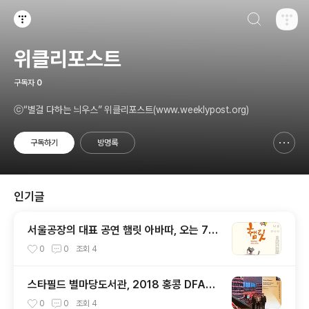
검색하기
티스토리
위클리포스트
구독자
0
ⓒ“별걸 다하는 늬우스” 위클리포스트(www.weeklypost.org)
구독하기
방명록
신고하기 레이어
열기
인기글
서울공장의 대표 공연 햄릿 아바따, 오는 7일
무대오픈
0
0
조회
4
스타필드 별마당도서관, 2018 홍콩 DFA어
워드 환경디자인 부분 대상 수상
0
0
조회
4