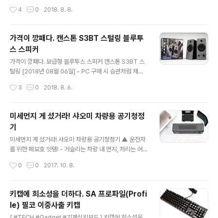
는 커피숍이 제공하는 무선 인터넷이 필요하다. 유달리 커
티 스마트 고속충전기 ▲ 차량용 충전기의 진화, BCASE
작성시간
4
0
2018. 8. 8.
피숍에 노트북을 켜놓고 심오한 작업에 열중하는 이가 많
SHARE 4포트 멀티 스마트 고속충전기 - 앞좌석, 뒷좌석
은 까닭이다. 실제 커..
어디서든 빵빵하게 일반+고속충전 모두 OK - ‘포트가 4
개!!’ 여름휴가, 명절 귀성길 오르는 가족차량에 최적 - 폭염
가격이 깡패다. 캔스톤 S3BT 스털링 블루투
속 뜨거운 차량 안에서도 안전한 난연소재 채택 글·사진 :
스 스피커
김미리 에디터 milkywaykim23@gmail.com [2018
글 내용
년 08월 08일] - 바야흐로 여름휴가 기간이다. 이 무렵이
가격이 깡패다. 보급형 블루투스 스피커 캔스톤 S3BT 스
되면 산으로 바다로, 가족 혹은 친구와 함께 차를 타고 일상
털링 [2018년 08월 06일] - PC 구매 시 습관처럼 제일
탈출에 나서곤 한다. 모처럼 떠나는 들뜸 마음에 이것저것
마지막에 선택하는 스피커. 우선순위에서 밀리다 보니 늘
작성시간
3
0
2018. 8. 6.
손에 잡히는 대로 짐을 꾸리다보면 꼭 빠뜨리..
예산이라는 문턱 앞에서 좌절하기 일쑤다. 그렇다고 해서
스피커 구매를 무작정 미룰 수도 없다. 어찌 되었건 효과음
은 들려야 할 것 아닌가. 그제야 부랴부랴 장바구니에 담아
미세먼지 게 섰거라! 샤오미 차량용 공기청정
둔 리스트를 점검하고 대체 가능한 품목을 찾지만 한번 기
기
운 마음이 다른 방향으로 돌아설 이유는 없다. 안 그래도 간
글 내용
당간당한 잔액이 더욱 빠듯하게 느껴진다. 더구나 스마트
미세먼지 게 섰거라! 샤오미 차량용 공기청정기 ▲ 운전자
기기 보급으로 블루투스까지 중요히 여기는 마당에 평범한
를 위한 폐보호 잇템! - 거슬리는 차량 내 먼지, 처리는 어떻
스피커를 사자니 영 내키지 않는다. 이 점에서 때마침 등장
게? - 황사, 꽃가루, 미세먼지로 좀먹는 우리 건강 - 대륙의
작성시간
0
0
2017. 10. 8.
한 캔스톤 S3BT 스털링 블루투스 스피커는 이와 같은 고
기상 샤오미, 자동차까지 진출 [2017년 10월 08일] - 유
민을 해본 이에게는 가뭄..
례없이 긴 연휴임에도 고속도로는 연일 가다 서기를 반복
하고 있다. 게다가 지난 3일부터 5일까지는 통행료 조차
키캡에 희소성을 더하다. SA 프로파일(Profi
무료가 되면서 '기회는 이때다'는 심정으로 죄다 차를 몰고
le) 필코 이중사출 키캡
나오는 통에 고속도로는 주차장을 방불케 했다. 비단 어제
글 내용
오늘만의 일은 아닐 테니 그런다 쳐도 서울에서 부산까지
[ #TECH #Gadget #기계식키보드 ] 키캡에 희소성을