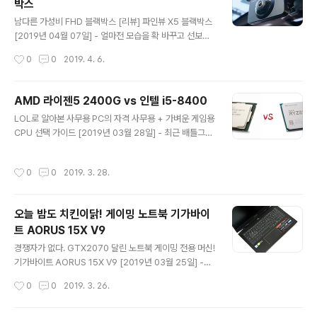
박스
힘든 사실이다. 그런데도 더 상급이라 우겨도 되는 것은 간
글 내용
사한 ‘기교’가 자아낸 환상을 마주하고 ‘더 좋다’는 확신에
남다른 가성비 FHD 블랙박스 [리뷰] 파인뷰 X5 블랙박스
신망이 두터워진 결과다. 잘 들리기만 한다면 똥이든 된장
[2019년 04월 07일] - 얼마전 모습을 확 바꾸고 선보인
이든 개의치 않는 사용자에게 더 나은 스피커를 소개하려
8세대 소나타가 큰 인기다. 계약을 하고 한참을 기다려야
작성시간
0
0
2019. 4. 6.
는 노력이 부질없을 수 있다. 그 점에서 본 글은 호불호가
차를 받을 수 있단다. 파격적인 디자인으로 택시에서 세단
첨예하게 ..
아니 쿠페로 옷을 갈아 입었다는 것이 인기의 큰 요인일 것
이다. 이와 함께 현대의 장기라 할 수 있는 첨단 IT기술을
AMD 라이젠5 2400G vs 인텔 i5-8400
잔뜩 담았다. 스마트폰으로 열쇠를 대신한다던가 하는 것
글 내용
LOL로 알아본 사무용 PC의 자격 사무용 + 가벼운 게임용
은 처음 선보인 기술은 아니지만, 관심을 모으기에 충분한
CPU 선택 가이드 [2019년 03월 28일] - 최근 배틀그라
이야기거리다. 광고에서도 이를 잘 표현하고 있다. 그 가운
운드 같은 고사양의 게임들이 여럿 출시되고 있지만, 현역
데서도 블랙박스의 역할을 하는 주행 영상기록장치 (DVR
에서 뛰고 있는 상당수 사무용 PC로는 사실 지켜보는 것조
S)를 아예 차에 내장한 것이 큰 특징이다. 이 장치는 차량의
작성시간
0
0
2019. 3. 28.
차 어려운 실정이다. 이같이 비통한 현실에서도 사무실 야
오디오와 비디오, 그리고 스마트폰과 연동된다. 번거로운
근 중 또는 남은 점심시간 등 잠시 짬을 내어 게임 삼매경에
선이나 설치도..
빠지는 직장인은 분명 존재한다. 왜 그렇게까지 하냐고? 게
오늘 밤도 치킨이닭! 게이밍 노트북 기가바이
임 한판이 지친 직장인에게 큰 활력소가 된다는 사실에 주
트 AORUS 15X V9
목하자. 실제 신세대 직장인에게 1차 회식 후 삼삼오오 모
글 내용
여 피시방에서 1차로 간단히 요기 앞에 두고 먹거리와 함께
경쟁자가 없다. GTX2070 달린 노트북 게이밍 전용 머신!
대전을 즐기는 것이 요즘 기업 문화라는 소리를 접하면 제
기가바이트 AORUS 15X V9 [2019년 03월 25일] -
법 격세지감을 느낀다. 업무 시간이 아님에도 게임 영상이
‘가격이란 높은 문턱 넘지 못해 동급 제품에 눈높이를 맞춰
작성시간
0
0
2019. 3. 26.
흘러가는 모습을 ..
야 했던 상황’이 썩 달갑지는 않다. 소위 대중이 선호하는
브랜드를 뒤로하고 대안을 찾는 건 도도한 몸값에 발목 잡