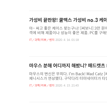
긴 의견서를 공정위에 제출했다. 배달앱 시장 점
기요, 배달통) 간의 기업결합이 “독과점으로 인한 
가성비 끝판왕! 쿨맥스 가성비 no.3 케
아~ 싸고 좋은 케이스 찾는구나! [써보니] 3만 원이 
격에 비해 제품이나 성능이 좋은 제품. PC를 구매
성비가 좋다는 건 품질도 좋다는 의미다. PC 시
IT／과학/리뷰／벤치
2020. 4. 16. 01:18
거와 달리 직접 부품을 선택하고 취향에 맞춰 구
품은 없다고 하지만 실상은 그와 달리 찾으면 나온
의 중요성은 그래서 인정받고 있다. 수고로움을 덜
마우스 분해 어디까지 해봤니? 매드캣츠 R
마우스의 변신은 무죄다. I'm Back! Mad Catz
제니시스가 연상됐다. 구닥다리 터미네이터가 타임
지만, 실상은 반대였다. 오히려 업그레이드되었고
IT／과학/리뷰／벤치
2020. 4. 15. 21:45
이 늘어났다. 한동안 조용했던 매드캣츠 아니 망
로 흡사했기에 들었던 생각이다. 누가 보면 딱 이렇
이 무게도 조절할 수 있고, 길이도 늘였다 줄였다 .