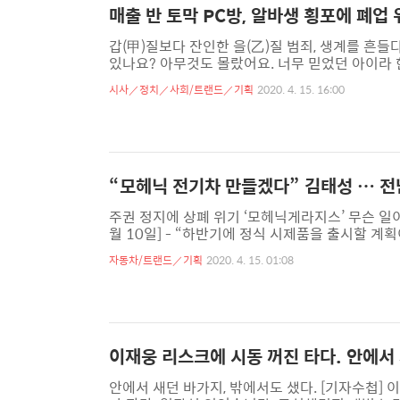
매출 반 토막 PC방, 알바생 횡포에 폐업
갑(甲)질보다 잔인한 을(乙)질 범죄, 생계를 흔들다.
있나요? 아무것도 몰랐어요. 너무 믿었던 아이라 
나... 고민했습니다. 매출이 너무 떨어지던 상황이
시사／정치／사회/트랜드／기획
2020. 4. 15. 16:00
했습니다. 더구나 이곳 상권이 먹자골목에다 바로
이지만 청결하고 맛도 좋다고 소문도 났어요. 그
주 네오PC방 사장님. 무슨 일이 있었기에 하소연하
“모헤닉 전기차 만들겠다” 김태성 … 전남
주권 정지에 상폐 위기 ‘모헤닉게라지스’ 무슨 일이?
월 10일] - “하반기에 정식 시제품을 출시할 
닉 플래닛) 대표는 지난해 4월 한국경제TV 인터
자동차/트랜드／기획
2020. 4. 15. 01:08
고 전기차를 생산할 거라던 영암군 공장은 지난해
역할을 하기 힘든 ‘돈’ 맥경화가 심각했다. 코스닥
주권 정지 결정으로 거래가 정지됐다. 사유는 지난해
이재웅 리스크에 시동 꺼진 타다. 안에서 
안에서 새던 바가지, 밖에서도 샜다. [기자수첩] 이