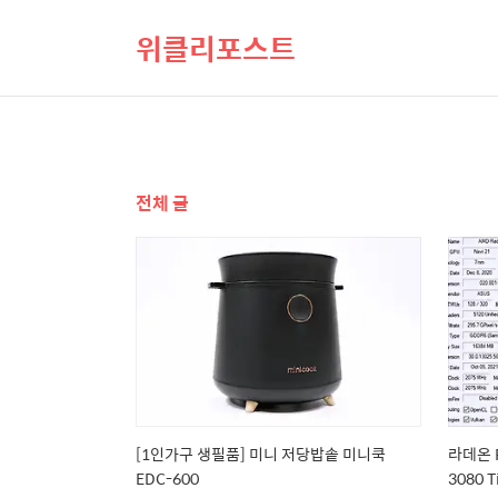
위클리포스트
전체 글
[1인가구 생필품] 미니 저당밥솥 미니쿡
라데온 R
EDC-600
3080 