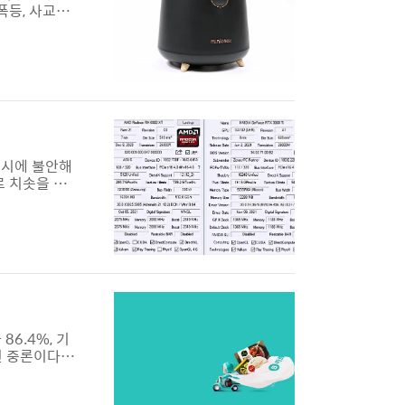
폭등, 사교육
된 것은 어제
 할 수 없는
 이도 많이 늘
 동시에 불안해
로 치솟을 수
나 치솟고 심
, 이른바 신
 인기 대상이
6.4%, 기
된 중론이다.
표한 전례가 이
는 내용이 담