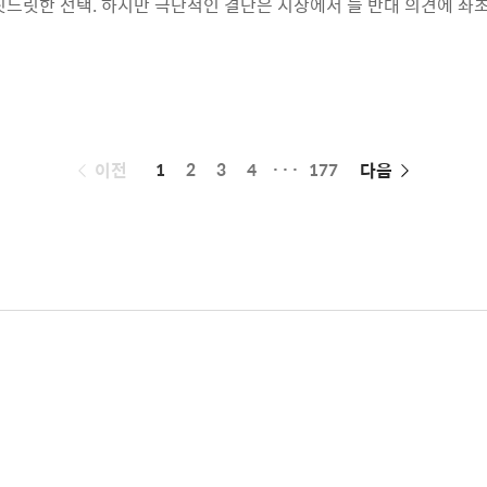
릿느릿한 선택. 하지만 극단적인 결단은 시장에서 늘 반대 의견에 좌
 아직 받아들일 준비가 안 되었다며 탓에 열을 올렸습니다. 분명 편
 가고. 결제도 편리하게. 하지만 그건 젊은 사람들 의견이고 나이 든 
 이에게 타다는 그저 기존 택시보다 불편했고 복잡했던 운송수단에 불
 혁신이라는 것..
페
이전
1
2
3
4
···
177
다음
이
징