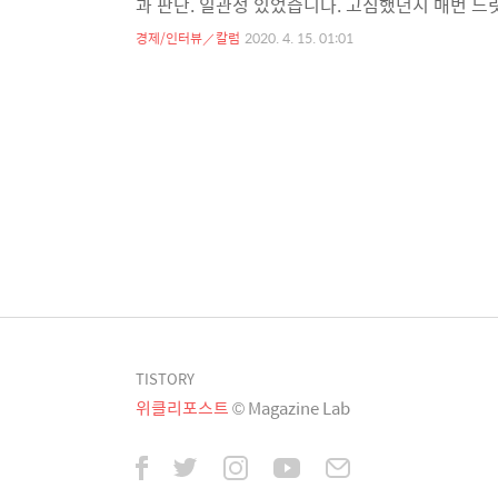
과 판단. 일관성 있었습니다. 고심했던지 매번 느
였죠. 그때마다 한 결같이 시장이 정치권이 사회가
경제/인터뷰／칼럼
2020. 4. 15. 01:01
합니다. 위치가 어디였건 간에 부르면 오고 가자면
를 수 있습니다. 실제 스마트폰 문맹이라 불리는
지만 타다는 그조차도 묵살해버렸죠. 우리 서비스는
TISTORY
위클리포스트
© Magazine Lab