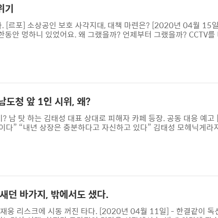
 위기
 [르포] 소상공인 보호 사각지대, 대책 마련은? [2020년 04월 15일]
한동안 멍하니 있었어요. 왜 그랬을까? 언제부터 그랬을까? CCTV를 
었어요. 아무리 코로나19라고 해도 주변 PC방 5개 중 2개가 문을 
 위가 오피스텔이에요. 주상복합이라 식사까지 해결하던 단골이 많았
랬던 손님이 어느 순간부터 안 보이더라고요.” 찹찹하다는 표정을 지으
는 ..
도청 앞 1인 시위, 왜?
 남 탓 하는 김태성 대표 상대로 피해자 카페 등장. 공동 대응 예고 [
계획이다” “내년 상장은 충분하다고 자신하고 있다” 김태성 모헤닉게라
뷰에서 이렇게 주장했다. 하지만 그가 약속했던 전기차 출시는 행방을 
 압류되어 경매를 앞두고 있다. 이전부터 공장에 공급되던 전기가 끊
 상장도 미래가 불투명해졌다. 회사는 지난 3월 30일 한국장외주식(K
 하..
새던 바가지, 밖에서도 샜다.
재웅 리스크에 시동 꺼진 타다. [2020년 04월 11일] - 한결같이 