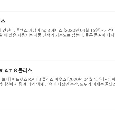
유율 1위인 우아한형제들(배달의민족)과 시장점유율 2, 3위인 딜리
소비자 피..
이스
안된다. 쿨맥스 가성비 no.3 케이스 [2020년 04월 15일] - 가성
할 때 많은 사용자는 제품 선택의 기준으로 삼는다. 물론 품질이 빠지
장이 성장할수록 가성비도 덩달아 중요해져만 간다. 완제품 구매가 월
성하는 시스템 선호도가 자리하면서 이 현상은 공식처럼 자리잡혔다. 
다. 다만 숨겨져 있기에 존재를 의식하는 것이 다소 힘들 뿐이다. 눈 
어..
.A.T 8 플러스
 [써보니] 매드캣츠 R.A.T 8 플러스 마우스 [2020년 04월 15일] -
머신에서 튕겨 나와 액체 금속에 빠졌던 순간. 모두가 이제는 끝났
 더 강해졌다. 생긴 건 똑같았지만 면모는 전혀 다른 기종으로 견고
했다던 매드캣츠가 새롭게 제품을 내놨는데 그 제품에서 다른 점을 찾
게 평하기 좋은 마우스다. 너무 복잡하고, 너무 현란하고, 너무 특이
.