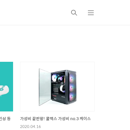
검
메
색
뉴
인상 등
가성비 끝판왕! 쿨맥스 가성비 no.3 케이스
2020.04.16