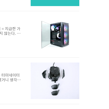
버리히어로(요
비 = 지급한 가
지 않는다. 가
등히 많던 과
싸고 좋은 제
품 발품 손품
 영화 터미네이터
겠거니 생각했
해지면서 수명
아야 할 정도
하다. 그럴 것