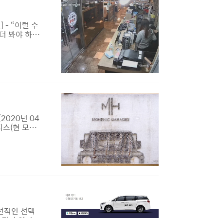
 - “이럴 수
더 봐야 하
닫았기에 이상
어요. PC방
며 말하는 청
2020년 04
지스(현 모헤
알 수 없게 됐
겨 회사가 제
-OTC)시장
독선적인 선택