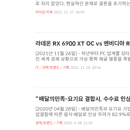
로 자리 잡았다. 현실적인 문제로 결혼을 포기하는
비 급증 등 과거에 비해 아이를 하나 낳는 사회적
라이프/리뷰
2021. 11. 27. 16:59
오늘의 일이 아니다. 기혼자 중에서도 비자발적인 
사회적 문제는 분명 어두운 부분이지만 그런 사람만
었다. 대학을 졸업하고 직장을 가면 결혼을 당연히
라데온 RX 6900 XT OC vs 엔비디아 
[2021년 11월 26일] - 작년부터 PC 업계를
진 세계 경제 상황으로 가상 통화 채굴 열풍을 
밖에 없다. PC의 실 수요, 가상통화 채굴 목적
IT／과학/트랜드／기획
2021. 11. 26. 20:16
지어 그 돈을 주고도 구할 수 없게 된 시장은 일
종 앵벌이라 지적하는 ‘되팔이’까지 등장해 기승을
다. 일반 사용자에게는 사치에 가깝다지만 모든 면
“배달의민족-요기요 결합시, 수수료 인상
[2020년 04월 28일] - 배달의민족과 요기요 
업결합에 따른 음식∙배달료 인상 우려가 82.9%
동일 기업 내 여러 업체 운영 시에도 독과점 폐해 
경제/트랜드／기획
2020. 4. 28. 11:10
를 대변했다. 소비자시민모임은 ‘공정위, 소비자 