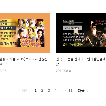
환상의 커플(2012) :: 꼬라지 괜찮은
연극 ‘그 놈을 잡아라’:: 연쇄살인범에
 코미디
찰
8.05
2012.08.01
페
이전
1
2
3
4
···
11
다음
이
징