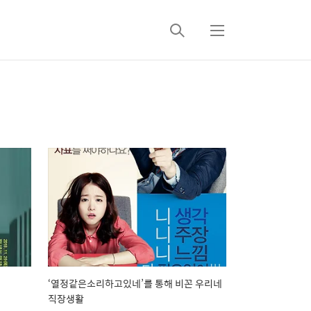
검
메
색
뉴
‘열정같은소리하고있네’를 통해 비꼰 우리네
직장생활