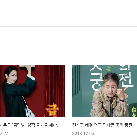
가무극 ‘금란방’ 성적 금기를 깨다.
걸프전 배경 연극 막다른 곳의 궁전
2.27
2018.12.03