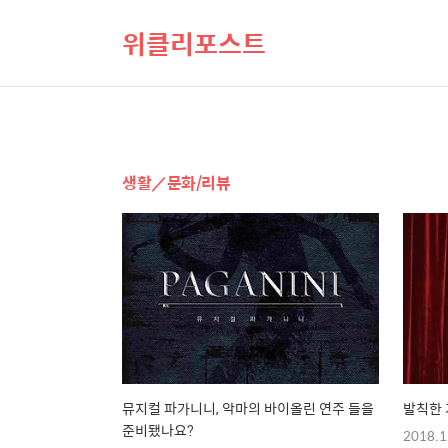
위클리포스트
생활／문화/리뷰
뮤지컬 파가니니, 악마의 바이올린 연주 들을
발칙한 
준비됐나요?
2018.1