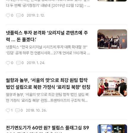
2개의 프로토타입을 만든 끝에 얻어낸 결과물이라고 밝혔
다 두 번째 ‘공기청정기’ 내놨네 [2019년 02월 12일] - 일
다. 얼핏 보면 제도기처럼 보이는 직선 형태의 단순한 디자
상이 된 뿌연 하늘. 그야말로 중국발 미세먼지에 한반도가
작성시간
0
0
2019. 2. 12.
인으로 구성된 라이트사이클 데스크 조명은 '자연광'에 초
공습당한 형국이다. 웬일로 화창하네~ 라고 생각할 때면
점을 두고 제작한 제..
칼바람 부는 날이고, 날 좀 풀리나 봐. 포근한데~ 라는 생각
이 들면 저 멀리에서 밀려오는 뿌연 먼지에 숨이 막히니 ‘젠
넷플릭스 투자 본격화 ‘오리지널 콘텐츠에 주
장’이라는 말도 절로 나온다. 덕분에 외출 시에 마스크 착용
력 … 돈 풀겠다.’
은 기본이 됐고, 각 가정에 공기청정기는 이제 필수품 반열
글 내용
에 오른 상태다. 때마침 가성비로 좋은 평가 받은 샤오미 미
넷플릭스 “한국 오리지널 시리즈에 투자 대폭 확대할 것”
에어 제품이 불티나게 팔린 것은 우연일까? 메이드인 중국
‘킹덤’ 공개 하루 전 언론시사회…27개 언어로 190개국 동
발 미세 먼지로부터 안전하고자 중국산 공기청정기를 들이
시에 선보여 [2019년 01월 24일] - 미국 실리콘밸리에는
작성시간
0
0
2019. 1. 24.
는 아이러니한 모습에 그저 기가 차고 코가 찬다. 설마 공기
‘넷플릭스 하다(netflixed)’라는 신조어가 있다. 기존 비즈
청정기 팔아..
니스 모델이 붕괴하였을 때 사용하는 말인데, 넷플릭스가
‘혁신’의 아이콘이 되어있음을 보여주는 상징적인 사례다.
월향과 놀부, ‘서울의 맛’으로 최강 원팀 합작
1997년 DVD 렌탈 사업으로 시작해 전 세계 1억 3천 9백
법인 설립으로 북한 가정식 ‘료리집 북향’ 런칭
만의 회원을 확보한 명실상부한 원톱 엔터테인먼트 기업으
글 내용
로 성장한 넷플릭스. 유료회원 비중이 미국 외에서 60%를
월향과 놀부, ‘서울의 맛’으로 최강 원팀 합작 법인 설립 북
차지하여 글로벌 기업으로서의 위상도 공고히 하고 있으
한 가정식 ‘료리집 북향’ 런칭…프랜차이즈의 구조적 혁신
며, 지난 2016년 한국에 정식으로 선보인 후 국내에서도
전개 [2018년 10월 26일] - 하나의 비즈니스가 성공하기
작성시간
1
0
2018. 10. 26.
수많은 ‘넷플폐인’을 양산하며 성공적인 행보를 이어가고
위해 가장 중요한 핵심요소는 무엇일까? 참신한 아이템, 공
있다. 특..
격적인 실행력, 넉넉한 자본 등. 어느 하나 중요하지 않은
것이 없겠지만, 앤젤투자자 혹은 벤처캐피털 관계자가 입
전기면도기가 60만 원? 필립스 플래그십 S9
을 모아 가장 첫째로 꼽는 것은 바로 좋은 ‘팀’이다. 무엇을