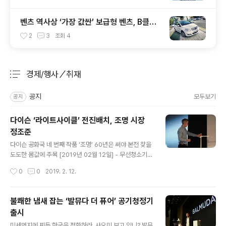
벤츠 역사상 ‘가장 값싼’ 보급형 벤츠, B클래
스 ‘B200’ 마이비(My B)
2
3
조회
4
경제/행사／취재
분류 전체보기
주요 글 목록
공지
모두보기
공지
다이슨 ‘라이트사이클’ 전진배치, 조명 시장
정조준
글 내용
다이슨 공화국 네 번째 작품 ‘조명’ 60년은 써야 본전 찾을
도도한 몸값에 주목 [2019년 02월 12일] - 무선청소기,
공기청정기, 헤어드라이기의 연이은 대성공으로 프리미엄
작성시간
0
0
2019. 2. 12.
라이프스타일 제품의 상징처럼 자리잡은 다이슨. 다이슨이
12일 서울 신사동에서 기자간담회를 열고 '다이슨 라이트
사이클 데스크 조명'을 국내 최초로 공개했다. 1,000룩스
불쾌한 냄새 잡는 ‘발뮤다 더 퓨어’ 공기청정기
이상의 밝기, 눈부심 방지기능, 낮은 깜박임 빈도등 보다 정
출시
밀한 조명 경험을 강점으로 내세운다. 다이슨은 이 제품을
글 내용
제작하기 위해 90여 명의 엔지니어들이 2년여에 걸쳐 89
미세먼지에 찌든 한국을 정화하라. 샤오미 보고 있니? 발뮤