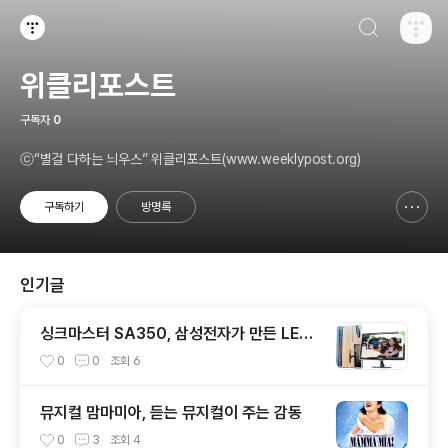
검색하기
티스토리
위클리포스트
구독자
0
ⓒ“별걸 다하는 늬우스” 위클리포스트(www.weeklypost.org)
구독하기
방명록
신고하기 레이어
열기
인기글
싱크마스터 SA350, 삼성전자가 만든 LED
광시야각 모니터
0
0
조회
6
뮤지컬 맘마미아, 듣는 뮤지컬이 주는 감동
0
3
조회
4