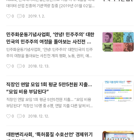
상으로 하며, 최소 3인 이상 최대 6인으로 이루어진 팀까
데이터 산업 진흥에 기관역량 집중 [2019년 01월 02일]
지 지원 가능하다. 사행 및 유흥업종을 제외하는 것 외에 ..
- 2019 기해년 시작과 함께 한국데이터진흥원(이하 Kdat
작성시간
0
0
2019. 1. 2.
a, 원장 민기영)이 `한국데이터산업진흥원`으로 새롭게 출
발했다. 지난해 12월 27일 개최된 이사회에서 기관명을 `
한국데이터진흥원`에서 `한국데이터산업진흥원`으로 변
민주화운동기념사업회, ‘안녕! 민주주의’ 대한
경하기로 의결한바 있으며, 영문명은 Kdata로 기존과 동
민국의 민주주의 여정을 돌아보는 사진전 개
일하다. 국내 데이터 산업 성장과 데이터의 시대적 활용가
글 내용
최
치에 따라 ‘Kdata’는 지난 1993년 한국데이터베이스진흥
민주화운동기념사업회, ‘안녕! 민주주의’ 대한민국의 민주
센터로 출범한 이래 2009년 한국데이터베이스진흥원, 2
주의 여정을 돌아보는 사진전 개최 평화, 노동, 권위, 애도,
016년 한국데이터진흥원으로 이름을 바꿔 최근까지 사용
광장, 참여 키워드로 사진작가 23명 작품과 신문 아카이브
작성시간
0
0
2018. 12. 13.
해왔다. 이번 기관명 변경은 4차 산업혁명의 변화를 맞아
전시 [2018년 12월 12일] - 민주화운동기념사업회(이사
데이터가 국내 전 산업 ..
장 지선)가 대한민국역사박물관(관장 주진오)과 공동으로
2018년 12월 14일(금)부터 ‘안녕! 민주주의’ 특별사진전
직장인 연말 모임 1회 평균 5만5천원 지출…
을 개최한다. 이번 사진전은 대한민국이 만들어 온 민주주
“모임 비용 부담된다”
의의 여정을 사진을 통해 살펴보기 위해 기획되었다. 전시
글 내용
되는 사진들은 한국사회가 놓여있던 민주주의의 조건에 대
직장인 연말 모임 1회 평균 5만5천원 지출… “모임 비용
해 질문하고, 민주주의를 위한 한국사회의 노력을 담고 있
부담된다” 직장인 10명 중 6명, 연말 지출 다른 달에 비해
다. 특히 한반도 평화가 최대의 키워드로 떠오른 오늘날의
많을 것으로 예상 [2018년 12월 11일] - 직장인 10명 중
작성시간
0
0
2018. 12. 12.
현실에 맞게, 전시의 부제는 ‘평화를 여는 특별 사진전’으로
6명이 연말은 다른 달에 비해 추가 지출이 발생할 것으로
결정됐다. 사진들은..
예상했다. 그리고 지출 중 연말 각종 모임 비용을 가장 부담
스러워 하는 것으로 나타났다. 직장인 947명을 대상으로
대한변리사회, ‘특허품질 수호선언’ 경제위기
‘연말 지출’을 주제로 설문조사를 진행한 결과, 응답자 가운