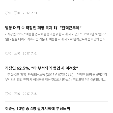
업포털 커리어(대표 강석린)가 직장인 399명을 대상으로 ‘사내 동호회’라는 주제로
설문조사를 진행한 결과, 이같이 나왔다. 먼저 ‘현재 사내 동호회 활동을 하고 있는
작성시간
0
0
2017. 7. 11.
가’에 대해 응답자의 49.4%가 ‘사내 동호회가 없다’라고 답했다. 이들에게 ‘만약 회
사 내 동호회가 생긴다면 참여하겠나’를 묻자 무려 88.8%가 ‘참여하겠다’고 답했다.
이어 ‘사내 동호회 활동을 하고 있지 않다’는 의견이 38.1%였고, ‘활동하고 있다’는 1
찜통 더위 속 직장인 희망 복지 1위 “탄력근무제”
2.5%에 불과했다. 활동 중이라고 답한 이들의 54%는 ‘동호회 활동으로 직무 만족
글 내용
도가 높아졌다..
- 직장인 81%, “여름철 업무효율 증대를 위한 사내 제도 없어” [2017년 07월 06
일] - 불볕 더위가 계속되는 가운데, 여름철 사내 제도로 탄력근무제를 희망하는 직
장인들이 많은 것으로 드러났다. 취업포털 커리어(대표 강석린)가 직장인 544명을
대상으로 ‘무더위 극복 방안’이라는 주제로 설문조사를 실시한 결과, 이같이 나타났
작성시간
0
0
2017. 7. 6.
다. 먼저 찜통 더위에 회사에서 도입/운영했으면 하는 제도(복수 응답 가능)는 ‘탄력
근무제 도입(37.3%)’이 가장 많았다. 이어 ‘한낮 1시간 휴식(18.6%)’, ‘휴가비 등 여
름휴가 적극 지원*15.4%)’, ‘전 직원 낮잠시간 운영(12.5%)’, ‘노타이/민소매 등 시
직장인 62.5%, “타 부서와의 협업 시 어려움”
원한 복장 권장(12%)’ 등의 의견이 있었다. 여름철 업무효율 증대를 위해 특별히 도
글 내용
입/운영하고..
- 주 2~3회 협업, 만족도는 보통 [2017년 07월 06일] - 직장인 10명 중 6명은 타
부서와의 협업 진행 시 어려움을 겪는 것으로 나타났다. 취업포털 커리어(대표 강석
린)가 직장인 576명을 대상으로 ‘타 부서와의 협업’이라는 주제로 설문조사를 진행
한 결과, 응답자의 62.5%가 ‘어려움을 겪은 적이 있다’라고 답했다. 이들에게 ‘협업
작성시간
0
0
2017. 7. 6.
진행 시 겪는 어려움은 무엇인가(복수 응답 가능)’를 묻자 ‘서로 담당이 아니라면서
발뺌할 때’가 31.3%로 1위를 차지했다. 이어 ‘무성의하게 협조할 때(18.9%)’, ‘짜증
을 내는 등 감정적으로 대할 때(15.4%)’, ‘직급이나 서열을 동원할 때(13.5%)’, ‘마
취준생 10명 중 4명 필기시험에 부담느껴
감시한을 지키지 않거나 연장시킬 때(12%)’, ‘협업에 불응할 때(8.9%)’ 순이었..
글 내용