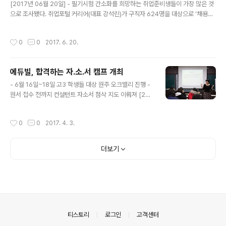
[2017년 06월 20일] - 필기시험 간소화를 희망하는 취업준비생들이 가장 많은 것
으로 조사됐다. 취업포털 커리어(대표 강석린)가 구직자 624명을 대상으로 ‘채용절
차 간소화 및 채용 프로세스’에 대한 설문조사를 진행한 결과, 응답자의 39.6%가
‘필기시험 간소화를 희망한다’고 답했다고 20일 밝혔다. ‘면접 절차 줄이기’라는 의
작성시간
0
0
2017. 6. 20.
견이 29.2%, ‘이력서 항목 줄이기’ 22.9%, ‘인적성 검사’ 8.3% 순이다. 먼저 ‘채용
절차 간소화에 대한 생각’을 묻자 응답자의 68.8%가 ‘긍정적이다’라고 답해 과반수
의 취업준비생이 토론면접 폐지나 인적성 생략 등 채용절차 간소화에 찬성하는 것으
에듀빌, 합격하는 자.소.서 캠프 개최
로 나타났다. ‘채용절차 간소화가 취업 준비에 미치는 영향은 무엇인가’에 대해 ‘부담
글 내용
감이 줄어든다(37.2%)’라는..
- 6월 16일~18일 고3 학생들 대상 원주 오크밸리 진행 -
원서 접수 전까지 컨설턴트 자소서 첨삭 지도 이뤄져 [201
7년 04월 03일] - 입시교육 컨설팅 전문기업 ㈜에듀빌
(대표 조성백)이 오는 6월 16일부터 18일까지 ‘몰.자(몰입
작성시간
0
0
2017. 4. 3.
자소서)로 합격하는 자소서 캠프’를 개최한다. 원주 오크밸
리에서 2박 3일동안 개최되는 이번 캠프는 올해 고3 학생
들을 대상으로 집중 컨설팅 형식으로 진행된다. 이번 몰.자
더보기
캠프는 자소서 작성에 어려움을 느끼는 대다수 학생들의
고민을 해결하는데 초점을 맞추고 있다. 지침서는 많지만
직접 쓰려면 어렵고, 학생부를 뒤져봐도 별로 쓸 게 없고,
쓰긴 썼는데 잘 쓴 건지 모르겠고, 자소서 쓰는데 너무 많은
시간을 뺏기는 학생에게도 기회가 될 전망이다. 매년 해가
거듭될수..
의안내
티스토리
로그인
고객센터