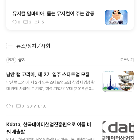
뮤지컬 맘마미아, 듣는 뮤지컬이 주는 감동
0
3
조회
5
뉴스/정치／사회
분류 전체보기
주요 글 목록
공지
모두보기
공지
남산 랩 코리아, 제 2기 입주 스타트업 모집
글 내용
남산 랩 코리아, 제 2기 입주 스타트업 모집 창업 다양성 확
대 위해 ‘사회적 IT 기업’, ‘여성 기업가’ 우대 [2019년 01
월 18일] - 페이스북과 아산나눔재단과 공동으로 운영하는
스타트업 인큐베이터 남산 랩 코리아(Namsan Lab Kor
작성시간
1
0
2019. 1. 18.
ea from Facebook, 이하 남산 랩)가 오는 3월부터 새
롭게 입주할 제 2기 스타트업을 모집한다고 밝혔다. 하지
만 차업 다양성 확대를 위한 취지를 의미하는 공정한 경쟁
Kdata, 한국데이터산업진흥원으로 이름 바
이 아닌 여성 기업가를 특별히 우대한다는 방침을 세운 것
꿔 새출발
으로 알려지면 편파 지원 정책에 논란의 불씨를 남겼다. 입
글 내용
주 기업은 초기 단계 또는 설립 3년 이하의 스타트업을 대
Kdata, 한국데이터산업진흥원으로 이름 바꿔 새출발 국내