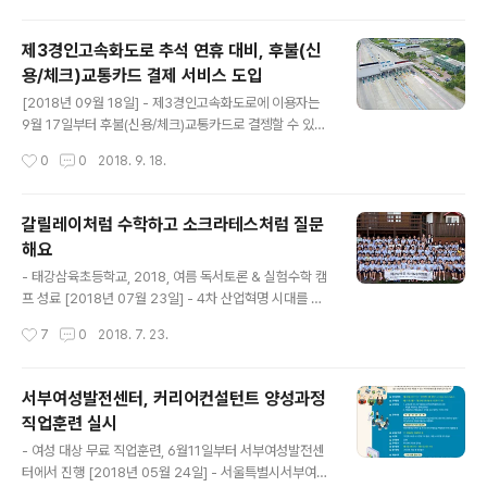
브랜드 비전 선포식을 개최했다고 밝혔다. 이번 선포식에
고 국내외 전문가들과 함..
서는 장성용 대표의 기념사를 시작으로 브랜드 소개 및 에
제3경인고속화도로 추석 연휴 대비, 후불(신
코 클린 축산의 새로운 패러다임인 ‘에코 프로바이오틱스
용/체크)교통카드 결제 서비스 도입
솔루션’에 대한 공유가 이뤄졌다. 세계 최초로 선보인 ‘에코
글 내용
프로바이오틱스 솔루션’은 악취, 질병, 분뇨, 생산성 등의
[2018년 09월 18일] - 제3경인고속화도로에 이용자는
축산 현안을 해결할 수 있는 과학적인 양돈 시스템으로, 기
9월 17일부터 후불(신용/체크)교통카드로 결젱할 수 있다.
존의 축산 방식에서 탈피해 가축의 면역력을 높이고 신진
현금, 하이패스 선불카드 및 후불 전자카드만 가능했던 방
작성시간
0
0
2018. 9. 18.
대사를 활성화하는 유익한..
법에 후불 교통카드가 새롭게 추가된 것. 공단측은 후불(신
용/체크)교통카드로 통행료 지불이 가능해 짐에 따라 고속
도로 이용을 위해 따로 현금을 준비하거나 하이패스 선불
갈릴레이처럼 수학하고 소크라테스처럼 질문
카드를 충전해야 하는 불편함과 번거로움이 해소되어 운행
해요
소요시간이 단축 될 것으로 기대했다. 인천과 경기지역을
글 내용
관통하는 제3경인고속화도로는 2017년 4.5톤이상 화물
- 태강삼육초등학교, 2018, 여름 독서토론 & 실험수학 캠
차 하이패스 도입 및 고잔영업소 하이패스 이용 확대에 이
프 성료 [2018년 07월 23일] - 4차 산업혁명 시대를 이
어 후불(신용/체크)교통카드 결제 서비스까지 서비스 안정
끌어갈 미래인재에게 ‘융합’은 가장 중요한 핵심 요소 중 하
작성시간
7
0
2018. 7. 23.
화에 심혈을 기울이고 있다. 제삼경인고속도로(주) 관계자
나로, 수학적 사고력과 과학 기술의 활용 능력의 결합, 그리
는 “수도권의 핵심 교통 인프라로 입..
고 인문학적 소양이 어우러진 창의 융합형 인재 양성의 필
요성이 높아지고 있다. 이러한 시대적 요구에 발맞춰 태강
서부여성발전센터, 커리어컨설턴트 양성과정
삼육초등학교(교장 김은자)에서는 여름 방학이 시작되는 7
직업훈련 실시
월 16일(월)부터 7월 20일(금) 까지 5일 동안 ‘2018 여름
글 내용
독서토론 & 실험수학 캠프’를 성공적으로 끝마쳤다. 이번
- 여성 대상 무료 직업훈련, 6월11일부터 서부여성발전센
캠프의 목적은 과정 중심의 하브루타를 접목시켜 학생들의
터에서 진행 [2018년 05월 24일] - 서울특별시서부여성