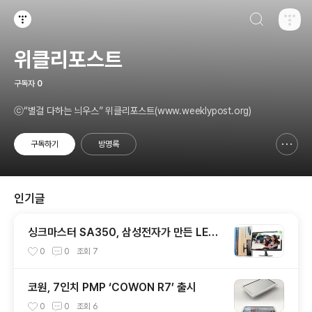
검색하기
티스토리
위클리포스트
구독자
0
ⓒ“별걸 다하는 늬우스” 위클리포스트(www.weeklypost.org)
구독하기
방명록
신고하기 레이어
열기
인기글
싱크마스터 SA350, 삼성전자가 만든 LED
광시야각 모니터
0
0
조회
7
코원, 7인치 PMP ‘COWON R7’ 출시
0
0
조회
6