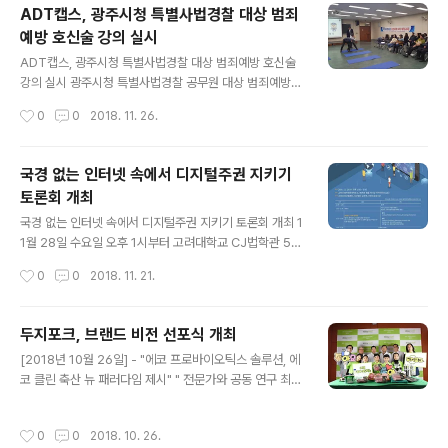
에 이주시킨 후 심사하는 정책)’으로 인해 나우루에서 발생
ADT캡스, 광주시청 특별사법경찰 대상 범죄
하고 있는 극심한 정신건강 문제를 지적하는 최초의 독립
예방 호신술 강의 실시
적인 의학 보고서를 발표했다. MSF는 호주 정부가 기존 정
글 내용
책을 폐지하고 난민과 망명 신청자 전원을 나우루에서 즉
ADT캡스, 광주시청 특별사법경찰 대상 범죄예방 호신술
각 대피시켜야만이 이들의 정신 건강 악화를 막을 수 있다
강의 실시 광주시청 특별사법경찰 공무원 대상 범죄예방
고 재차 강조했다. 의학 보고서 ‘끝이 보이지 않는 절망(Ind
안전교육 실시 [2018년 11월 26일] - 보안전문기업 AD
작성시간
0
0
2018. 11. 26.
efinite Despair)’에 따르면 나우루에서 발생..
T캡스(대표 최진환)가 지난 23일 광주광역시 공무원교육
원에서 광주시청 민생사법경찰과 소속 특별사법경찰 공무
원 50여 명을 대상으로 범죄예방 호신술 강의를 실시했다.
국경 없는 인터넷 속에서 디지털주권 지키기
이번 강의는 불법영업 단속, 식품위생 단속, 불법차량운행
토론회 개최
제한 등 불법행위 단속 업무를 수행하는 특별사법경찰들의
글 내용
신변 안전과 사건∙사고에 대한 현장 대응 능력 강화 차원에
국경 없는 인터넷 속에서 디지털주권 지키기 토론회 개최 1
서 진행됐다. ADT캡스 경호팀은 특별사법경찰 공무원들
1월 28일 수요일 오후 1시부터 고려대학교 CJ법학관 51
에게 행정 업무 집행 과정에서 발생할 수 있는 사건∙사고 및
2호 [2018년 11월 21일] - 급변하는 한국의 디지털 정책
작성시간
0
0
2018. 11. 21.
폭력 유형을 소개하고, 위험 상황에 처했을 때 자신을 스스
환경에 발맞춰 디지털주권 지키기 토론회가 개최된다. 국
로 보호할 수 있는 호신술 실습과..
내 플랫폼의 역차별 해소, 해외 OTT의 정당한 망사용료
지불, 해외 IT 기업의 조세 형평 등의 목적으로 국회 과학기
두지포크, 브랜드 비전 선포식 개최
술정보방송통신위원회 소속 더민주당 변재일 의원은 서버
글 내용
[2018년 10월 26일] - "에코 프로바이오틱스 솔루션, 에
현지화 법안을 발의했으며 정부는 망중립성의 완화를 검토
코 클린 축산 뉴 패러다임 제시" " 전문가와 공동 연구 최고
할 정도로 피폐화한 상태. 이에 고려대학교 미국법센터, 사
의 품질과 차별화된 돈육 브랜드 육성" 두지포크(대표 장성
단법인 오픈넷, 주한미국대사관은 11월 28일 수요일 오후
용 박사)는 지난 25일 전북대학교에서 임직원 및 동물분자
1시부터 고려대학교 CJ법학관 512호에서 “국경 없는 인
작성시간
0
0
2018. 10. 26.
유전육종사업단, 정부·지자체 관계자들이 참석한 가운데
터넷 속에서 디지털주권 지키기”란 제목으로 토론회를 열