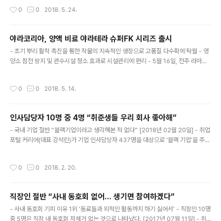
독서 역량 향상과 질문학습 능력의 향상을 꾀하는 것과 다
발전센터가 고용노동부/양천구의 지원을 받아 2018 지역·
작성시간
0
0
2018. 5. 24.
양한 실험을 통해 몸으로 체득하는 수학학습을 통해 수학
산업 맞춤 일자리창출 지원사업 현정맞춤형 커리어컨설턴
에 대한 흥..
트 양성과정 직업교육훈련을 실시한다. 현재 미취업 상태
인 경력단절여성을 대상으로 직업상담사 자격증 취득과정
야라코리아, 양액 비료 야라테라 슈퍼FK 시리즈 출시
으로 습득하기 어려운 상담직종 현장실무에 대한 교육이
글 내용
- 초기 뿌리 활착 촉진을 통한 작물의 지속적인 생장으로 고품질 다수확에 탁월 - 영
다. 교육 수료 후 일자리플러스센터, 여성새로일하기센터
양소 침전 방지 및 관수시설 청소 효과로 시설관리에 편리 - 5월 16일, 전주 라마다
등 직업상담사 또는 전직지원 전문 커리어컨설턴트로의 취
호텔에서 ‘야라테라 슈퍼FK시리즈’ 국내 출시 행사 개최 [2018년 05월 14일] - 미
업연계도 받을 수 있다. 세부 교육 과정은 상담기법, 전직지
네랄 비료 회사 야라코리아(야라 인터내셔널, 한국지사장 우창하)는 시설 농가를 위
원, 집단상담, 프로그램 구성 및 실습, 개인상담 코칭 등 실
작성시간
0
0
2018. 5. 14.
한 폴리인산 양액 신제품 ‘야라테라(YaraTera™) 슈퍼FK’ 시리즈를 국내 출시한다
무에서 필요로 하는 직업전문교육과 취업대비 직무소양교
고 밝혔다. ‘야라테라 슈퍼FK’는 양액, 수경 설비는 물론 온실재배와 노지재배 등 대
육으로 이루어지며 교육기간은 2018년 6월 1..
부분의 양액/관주 시스템 재배에 적용 가능한 제품이다. 야라테라 슈퍼 FK시리즈는
인사담당자 10명 중 4명 “취준생들 우리 회사 좋아해”
세계적인 양액 재배 선진 기술을 보유한 네덜란드에서 오랜 기간 연구개발을 통해 효
글 내용
과를 입증한 제품으로, 뿌리 발달..
- 국내 기업 절반 “블랙기업이라고 생각해본 적 없다” [2018년 02월 20일] - 취업
포털 커리어(대표 강석린)가 기업 인사담당자 437명을 대상으로 ‘블랙 기업’을 주제
로 설문조사를 진행한 결과, 응답자의 43.3%가 취업준비생들이 생각하는 본인 회
사에 대한 이미지는 호감이라고 답했다. △비호감이다 33.2% △관심없다 23.6%
작성시간
0
0
2018. 2. 20.
였다. 기업의 52.4%는 본인 회사가 블랙기업이라고 생각한 적이 없다고 답했는데
△전혀없다 35.7% △별로 없다 16.7%였고, △가끔 있다 29.1% △자주 있다 18.
5% 순으로 나타났다. 인사담당자가 생각하는 블랙기업의 특징(복수 응답 가능)으로
직장인 절반 “사내 동호회 없어… 생기면 참여하겠다”
는 △장시간 노동(18.2%)이 가장 많았고 △열정페이(15.3%)와 △임금체불(14.
글 내용
5%)이 뒤를 이었다. 이밖에 △군..
- 사내 동호회 기피 이유 1위 ‘동료들과 외적인 활동까지 하기 싫어서’ - 직장인 10명
중 5명은 직장 내 동호회 자체가 없는 것으로 나타났다. [2017년 07월 11일] - 취