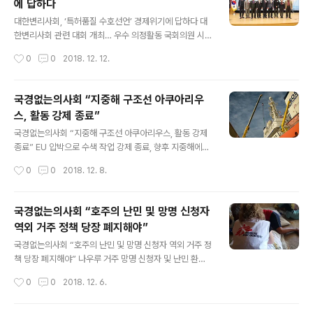
에 답하다
데 59.3%가 ‘연말 지출은 다른 달에 비해 확실히 많아질
글 내용
것이다’고 답했다. ‘다른 달과 크게 다르지 않을 것이다’는
대한변리사회, ‘특허품질 수호선언’ 경제위기에 답하다 대
답변은 32.3%였으며 ‘다른 달에 비해 오히려 줄어들 것이
한변리사회 관련 대회 개최… 우수 의정활동 국회의원 시상
다’는 응답은 8.4%에 불과했다. 연말 가장 지출이 많을 것
도 [2018년 12월 11일] - 대한변리사회(회장 오세중)가
작성시간
0
0
2018. 12. 12.
으로 예상되는 항목 1위와 2위에는 ‘송년회 등 ..
지난 10일 오후 2시 국회의원회관 제1소회의실에서 ‘지식
재산, 특허강국으로의 재도약을 위한 특허품질 수호 선언
대회 및 2018 지식재산 우수의정활동 시상식’을 개최했
국경없는의사회 “지중해 구조선 아쿠아리우
다. 이번 행사는 우리 경제가 대기업 양산기술 위주에서 벗
스, 활동 강제 종료”
어나 기술 중심의 스타트업이 활성화되고 강소기업 위주의
글 내용
산업 생태계를 갖추기 위해서는 특허품질 확보 및 이에 대
국경없는의사회 “지중해 구조선 아쿠아리우스, 활동 강제
한 인식 제고가 시급하다는 업계의 목소리가 반영됐다. 변
종료” EU 압박으로 수색 작업 강제 종료, 향후 지중해에서
리사회는 이번 행사를 통해, 특허품질력이 우리 경제의 ‘미
사망자 계속 발생할 것 [2018년 12월 08일] - 지중해에
작성시간
0
0
2018. 12. 8.
씽 링크(잃어버린 고리)’임을 알리고 이의 제고 방안을 고
서 난민, 이주민, 망명 신청자가 목숨을 잃는 사태가 지속되
민해 봄으로써 국내 기업이 경쟁력..
는 가운데 국제 인도주의 의료 구호 단체 국경없는의사회
(MSF)와 SOS 메디테라네(SOS Méditerranée)가 공
국경없는의사회 “호주의 난민 및 망명 신청자
동 운영해 온 구조선 아쿠아리우스(Aquarius)호의 수색
역외 거주 정책 당장 폐지해야”
구조 활동이 강제 종료되는 사태가 발생했다. 두 달 동안 많
글 내용
은 이들이 고국을 탈출해 세계에서 가장 사망자가 많이 발
국경없는의사회 “호주의 난민 및 망명 신청자 역외 거주 정
생하는 이주 루트를 따라 바다를 건너는 동안 아쿠아리우
책 당장 폐지해야” 나우루 거주 망명 신청자 및 난민 환자
스호는 인도주의 활동을 전혀 수행하지 못한 채 항구에 억
208명 중 60% 자살 생각, 30% 자살 시도 [2018년 12
작성시간
0
0
2018. 12. 6.
류돼 있다. 이는 이탈리아 정부를 주축으로 한 유럽 국가들
월 06일] - 국경없는의사회(MSF)가 호주의 무기한 ‘Offs
이 구호 단체..
hore Processing Policy(난민 및 망명 신청자를 해외