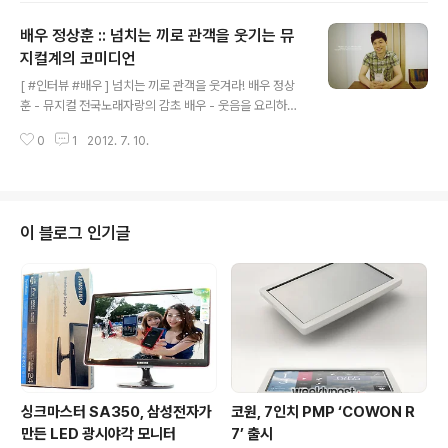
맘때처럼 찌는 듯한 무더위가 계속되는 여름 하면 공포물
배우 정상훈 :: 넘치는 끼로 관객을 웃기는 뮤
이 그리워진다. 온몸을 짓누르는 무더위에 몸과 마음이 지
쳐가는 그 순간에도 공포가 안겨주는 짜릿한 쾌감은 더위
지컬계의 코미디언
글 내용
해결사로 손꼽는 차디찬 팥빙수에 비할 바가 아니다. 나도
[ #인터뷰 #배우 ] 넘치는 끼로 관객을 웃겨라! 배우 정상
모르게 눈을 질끈 감게 하는 두려움과 달리 이후 내용을 궁
훈 - 뮤지컬 전국노래자랑의 감초 배우 - 웃음을 요리하는
금하게 만드는 호기심은 공포물을 보게 하는 촉매제요 끊
남자 정상훈 - 결혼 앞둔 새신랑의 행복한 인터뷰 미디어얼
을 수 없는 중독성의 원천이다. 손사래를 치고 비명을 지르
0
1
2012. 7. 10.
라이언스 / 김현동 기자 cinetique@naver.com [2012
는 ..
년 7월 10일] - 배우인가? 코미디언인가? 종잡을 수 없지
만 분명한 사실은 그가 사람을 웃긴다는 것. 브라운관에서
제법 인지도를 쌓은 이 남자가 어느 순간 연극·뮤지컬 무대
에서 등장해 관객을 웃게 하는 묘한 마성을 뽐내기 시작했
이 블로그 인기글
다. 능청스러우며 동시에 어디까지가 애드립인지 모를 정
도로 뻔뻔하다. 아무렇지 않게 비(B)급 정서를 대변하지만
묘한 진지함을 지녀 보는 이로 하여금 귀를 기울이게 한다.
도대체 정상훈이라는 배우는 어떤 배우일까? 뮤지컬 을 더
욱 궁금..
싱크마스터 SA350, 삼성전자가
코원, 7인치 PMP ‘COWON R
만든 LED 광시야각 모니터
7’ 출시