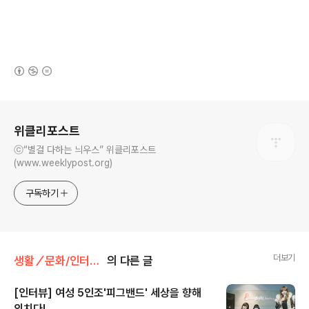
(새창열림)
로그 정보
위클리포스트
ⓒ“별걸 다하는 늬우스” 위클리포스트
(www.weeklypost.org)
구독하기
더보기
생활／문화/인터뷰／칼럼
의 다른 글
[인터뷰] 여성 5인조'피그밴드' 세상을 향해
외치다!