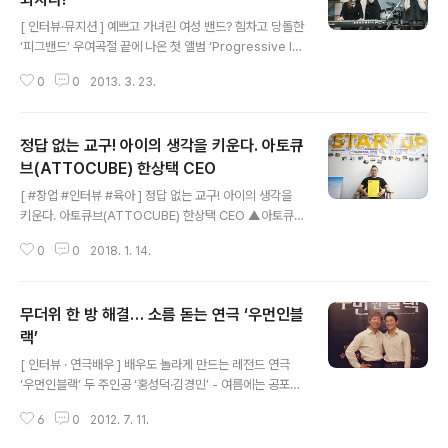
글 내용
[ 인터뷰·뮤지션 ] 예쁘고 가녀린 여성 밴드? 힘차고 당돌한
‘피그밴드’ 우여곡절 끝에 나온 첫 앨범 ‘Progressive In
Groove’ - 여성 5인조 프로젝트 그룹 ‘피그밴드’ - 베이
0
0
2013. 3. 23.
시스트 정선화, 건반 이지안, 보컬 이설희, 일렉기타 김하경
- 발품 팔아 앨범 낸 자급자족 뮤지션의 당돌한 도전 글·사
진 : 김현동(cinetique@naver.com) [2013년 3월 23
정답 없는 교구! 아이의 생각을 키운다. 아토큐
일] - 세상 모든 사물이 마냥 신기하게 보일 4살 꼬맹이 시
절에 피아노를 배우기 시작했다고 말하는 건반. 중학교 1학
브(ATTOCUBE) 한상택 CEO
글 내용
년이던 14살 무렵에 처음 밴드에 들어가 음악을 즐겼다고
[ #창업 #인터뷰 #육아 ] 정답 없는 교구! 아이의 생각을
주장하는 일렉기타. 아이돌 가수를 강인하게 트레이닝 시
키운다. 아토큐브(ATTOCUBE) 한상택 CEO ▲아토큐
켜 데뷔시켜낸 호랑이 선생님 출신의 보컬. 이들에게는 공
브(ATTOCUBE) 한상택 CEO - 기성 교육에 반기를 든
통점이 있다. 음악을 하는 그 순간만큼..
0
0
2018. 1. 14.
교구, 정답 보다 생각하는 힘 무게 - 사람이 핵심, 창업 후 9
개월 간 동료 수소문 - 목표는 글로벌 시장, 블록을 핵심으
로 게임 버전까지 계획 글·사진 : 김현동 에디터 cinetique
무더위 한 방 해결… 소름 돋는 연극 ‘우먼인블
@naver.com [2018년 01월 14일] - 잘 다니던 회사를
그만뒀다. 더구나 결혼식을 앞두고 있던 시기였다. 주변에
랙’
글 내용
서는 한사코 말렸지만, 지금이 적기라는 판단에서 결단을
[ 인터뷰 · 연극배우 ] 배우도 놀라게 만드는 레전드 연극
미룰 수는 없었다. 상승가도를 달리던 중견기업에서 팀장
‘우먼인블랙’ 두 주인공 ‘홍성덕·김경민’ - 여름에는 공포~
으로 승승장구하던 그였기에 주변의 만류는 더 단호했다.
공포하면 우먼인블랙 - 주인공이 말하는 공포의 묘미란? -
“이 방법이 최선이야? 다시 생각해봐. 쉽지 않을 ..
6
0
2012. 7. 11.
소설과 영화를 거쳐 연극으로 체감한다. 글·사진 : 김현동(c
inetique@naver.com) [2012년 07월 11일] - 으레 이