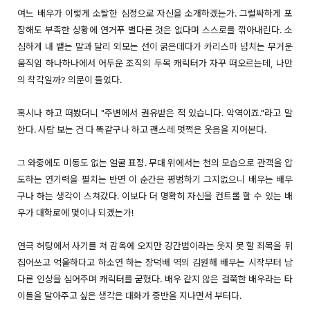
여느 배우가 이렇게 소탈한 심정으로 자신을 소개하겠는가. 그럴싸하게 포
장해도 부족한 상황에 연거푸 별다른 것은 없다며 스스로를 깎아내린다. 소
심하게 내 뱉는 말과 달리 외모는 선이 굵은데다가 카리스마 넘치는 무거운
움직임 하나하나에서 어두운 조직의 두목 캐릭터가 자꾸 떠오르는데, 나만
의 착각일까? 의문이 들었다.
혹시나 하고 떠봤더니 "주변에서 권유받은 적 있습니다. 악역이죠."라고 말
한다. 사람 보는 건 다 똑같구나 하고 괜스레 멋쩍은 웃음을 지어본다.
그 와중에도 미동도 없는 얼굴 표정. 무대 위에서는 천의 모습으로 관객을 압
도하는 연기력을 펼치는 반면 이 순간은 평범하기 그지없으니 배우는 배우
구나 하는 생각이 스쳐갔다. 이보다 더 명확히 자신을 컨트롤 할 수 있는 배
우가 대학로에 몇이나 되겠는가!
연극 허탕에서 사기를 쳐 감옥에 오지만 강간범이라는 웃지 못 할 죄목을 뒤
집어쓰고 억울하다고 하소연 하는 장덕배 역의 김원해 배우는 시작부터 남
다른 인상을 심어주며 캐릭터를 굳혔다. 배우 같지 않은 걸쭉한 배우라는 타
이틀을 달아주고 싶은 생각은 대화가 중반을 지나면서 부터다.