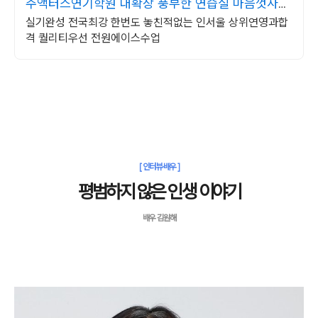
주액터스연기학원 대확장 풍부한 연습실 마음껏사용
가능
실기완성 전국최강 한번도 놓친적없는 인서울 상위연영과합
격 퀄리티우선 전원에이스수업
[ 인터뷰·배우 ]
평범하지 않은 인생 이야기
배우 김원해