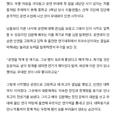
했다. 부푼 마음을 가다듬고 공연 무대에 첫 발을 내딛던 시기 넘치는 끼를
좀처럼 주체하기 못해 중학교 3학년 당시 리틀엔젤스 산하 극단에 입단해
본격적인 공연 수업에 나선 것이 무대와의 인연 시작이다.
남들보다 이른 나이에 공연에 대해 관심을 보였고 그래서 인지 시작도 일찍
할 수 있었지만 김원해 배우는 이를 계기로 끼를 십분 발휘한다. 공연과의 단
순한 인연을 고등학교 입학 후 출전한 연기대회에서 최우수상이라는 결실로
바꿔내는 놀라운 능력을 발휘하면서 두각을 보인 것.
“공연을 하계 된 계기요. 그냥 왠지 모르게 좋았다고 해야 하나. 계기랄 것은
없었어요. 굳이 핑계를 대자면 연기가 재미있다 랄까. 세상에 이런 것이 있나
했어요. 무대란 것이 너무 좋더라고요.”
그렇게 시작했던 공연으로 고등학교 때 최고의 결실을 맺었고, 인연은 대학
까지 이어졌다. 그곳에서 대중에게도 익숙한 장진과 정재형을 동기로 만나
최고의 전성기를 보냈다. 그리고 배우 김원해는 장진 감독이 대본을 쓰고 무
대에 올린 연극 허탕에 출연해 무르익은 연기력을 뽐내고 있다. 대학동기로
만나 작품까지 함께 하는 우정에 왠지 모를 부러움이 샘솟는 순간이다.