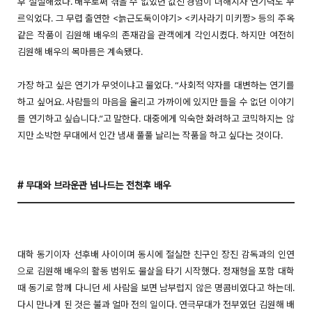
후 절실해졌다. 배우로써 겪을 수 없었던 값진 경험이 더해지자 연기력도 무
르익었다. 그 무렵 출연한 <늙근도둑이야기> <키사라기 미키짱> 등의 주옥
같은 작품이 김원해 배우의 존재감을 관객에게 각인시켰다. 하지만 여전히
김원해 배우의 목마름은 계속됐다.
가장 하고 싶은 연기가 무엇이냐고 물었다. “사회적 약자를 대변하는 연기를
하고 싶어요. 사람들의 마음을 울리고 가까이에 있지만 들을 수 없던 이야기
를 연기하고 싶습니다.”고 말한다. 대중에게 익숙한 화려하고 코믹하지는 않
지만 소박한 무대에서 인간 냄새 풀풀 날리는 작품을 하고 싶다는 것이다.
# 무대와 브라운관 넘나드는 전천후 배우
대학 동기이자 선후배 사이이며 동시에 절실한 친구인 장진 감독과의 인연
으로 김원해 배우의 활동 범위도 물살을 타기 시작했다. 정재형을 포함 대학
때 동기로 함께 다니던 세 사람을 보면 남부럽지 않은 명콤비였다고 하는데.
다시 만나게 된 것은 불과 얼마 전의 일이다. 연극무대가 전부였던 김원해 배