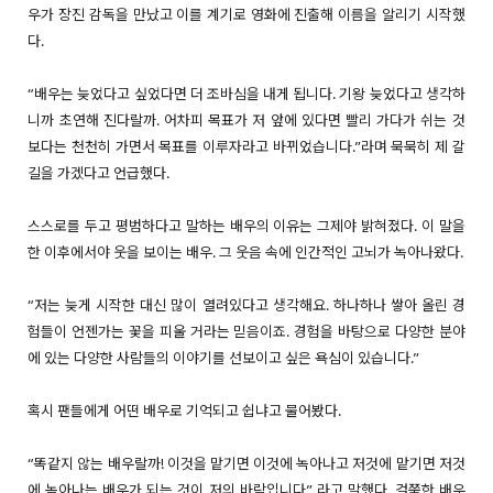
우가 장진 감독을 만났고 이를 계기로 영화에 진출해 이름을 알리기 시작했
다.
“배우는 늦었다고 싶었다면 더 조바심을 내게 됩니다. 기왕 늦었다고 생각하
니까 초연해 진다랄까. 어차피 목표가 저 앞에 있다면 빨리 가다가 쉬는 것
보다는 천천히 가면서 목표를 이루자라고 바뀌었습니다.”라며 묵묵히 제 갈
길을 가겠다고 언급했다.
스스로를 두고 평범하다고 말하는 배우의 이유는 그제야 밝혀졌다. 이 말을
한 이후에서야 웃을 보이는 배우. 그 웃음 속에 인간적인 고뇌가 녹아나왔다.
“저는 늦게 시작한 대신 많이 열려있다고 생각해요. 하나하나 쌓아 올린 경
험들이 언젠가는 꽃을 피울 거라는 믿음이죠. 경험을 바탕으로 다양한 분야
에 있는 다양한 사람들의 이야기를 선보이고 싶은 욕심이 있습니다.”
혹시 팬들에게 어떤 배우로 기억되고 쉽냐고 물어봤다.
“똑같지 않는 배우랄까! 이것을 맡기면 이것에 녹아나고 저것에 맡기면 저것
에 녹아나는 배우가 되는 것이 저의 바람입니다” 라고 말했다. 걸쭉한 배우