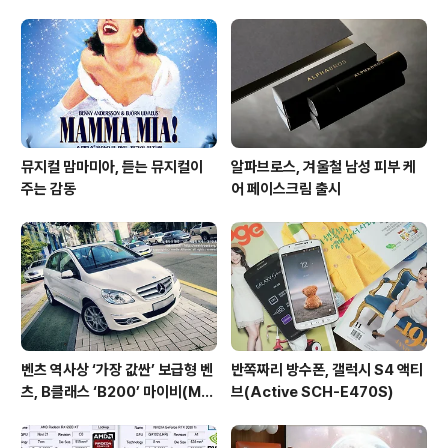
뮤지컬 맘마미아, 듣는 뮤지컬이
알파브로스, 겨울철 남성 피부 케
주는 감동
어 페이스크림 출시
벤츠 역사상 ‘가장 값싼’ 보급형 벤
반쪽짜리 방수폰, 갤럭시 S4 액티
츠, B클래스 ‘B200’ 마이비(My
브(Active SCH-E470S)
B)