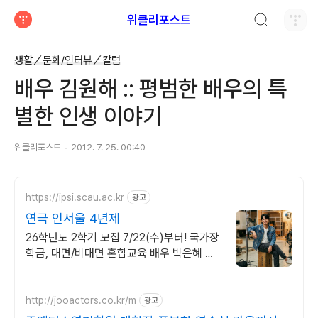
검색하기
위클리포스트
티스토리
생활／문화/인터뷰／칼럼
배우 김원해 :: 평범한 배우의 특
별한 인생 이야기
위클리포스트
2012. 7. 25. 00:40
https://ipsi.scau.ac.kr
광고
연극 인서울 4년제
26학년도 2학기 모집 7/22(수)부터! 국가장
학금, 대면/비대면 혼합교육 배우 박은혜 원
픽 인서울 4년제 연극영화학과, 다양한 장학
혜택
http://jooactors.co.kr/m
광고