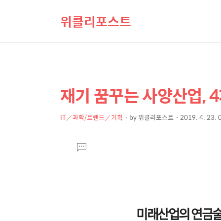
위클리포스트
재기 꿈꾸는 사양산업, 
상
본
문
세
제
IT／과학/트랜드／기획
by
위클리포스트
2019. 4. 23. 
컨
본
목
텐
문
댓
츠
글
달
기
미래산업의 연금술