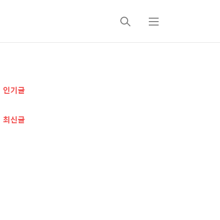
검
메
색
뉴
추
인기글
가
정
최신글
보