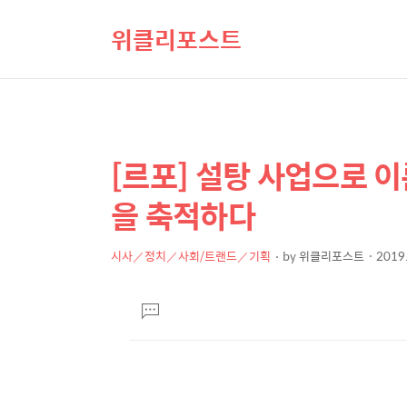
위클리포스트
[르포] 설탕 사업으로 
상
본
문
세
을 축적하다
제
컨
목
텐
시사／정치／사회/트랜드／기획
by
위클리포스트
2019.
본
츠
문
댓
글
달
기