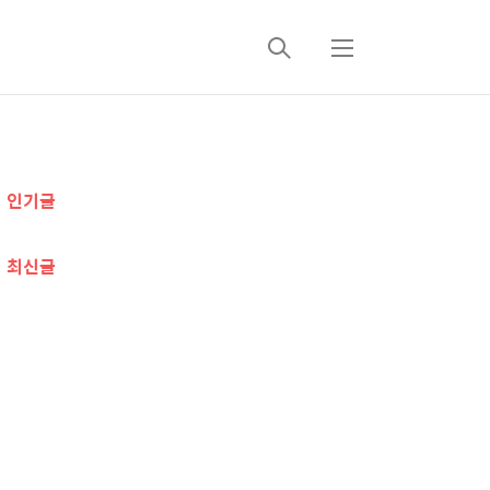
검
메
색
뉴
추
인기글
가
정
최신글
보