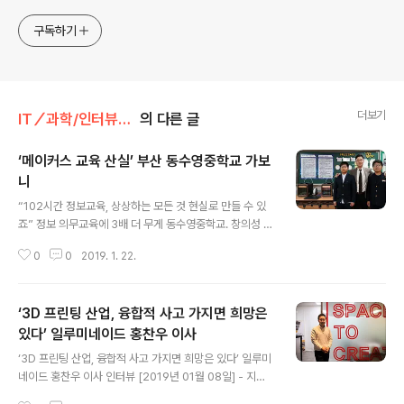
구독하기
더보기
IT／과학/인터뷰／칼럼
의 다른 글
‘메이커스 교육 산실’ 부산 동수영중학교 가보
니
글 내용
“102시간 정보교육, 상상하는 모든 것 현실로 만들 수 있
죠” 정보 의무교육에 3배 더 무게 동수영중학교. 창의성 증
진 효과 결실 [2019년 01월 22일] - 오바마 전 美 대통령
0
0
2019. 1. 22.
이 촉발한 ‘코딩교육’ 열풍 속에서 우리나라도 예외는 아니
다. 당장 중고등학교는 정보 과목을 체감으로 받아들이고
연일 골머리를 앓고 있다. 지난 2018년을 기준으로 모든
‘3D 프린팅 산업, 융합적 사고 가지면 희망은
중학교에 정보 과목이 정규 교과과목에 편성되면서 연간 3
4시간 의무교육이 도입된 탓이다. 주 1시간꼴이다. 하지만
있다’ 일루미네이드 홍찬우 이사
글 내용
여전히 현장은 혼란스럽다. 당장 어디서부터 가르쳐야 할
‘3D 프린팅 산업, 융합적 사고 가지면 희망은 있다’ 일루미
지도 애매하다는 소리가 들린다. 그런데 예외인 학교가 있
네이드 홍찬우 이사 인터뷰 [2019년 01월 08일] - 지난
다. 예전부터 2학년은 주 1시간, 3학년은 주 2시간씩 총 1
정부부터 신성장동력 중 하나로 손꼽히며 공격적인 투자가