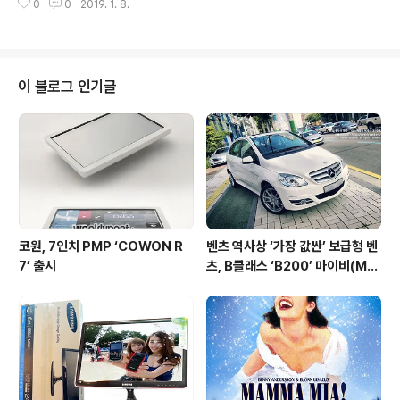
02시간을 의무적으로 배우고 있는 학교다. 무려 의무적으
0
0
2019. 1. 8.
진행되고 있는 대표적인 분야를 꼽으라면 역시 3D 프린팅
로 정한 교육 ..
분야다. ‘제조업의 혁명’이라 불리며 비전문가도 머릿속으
로 상상만 하던 물건을 실제로 만들어낼 수 있다는 솔깃한
이야기에 대기업, 스타트업할 것 없이 몰려들었다. 작년 1
월 정보통신산업진흥원 자료에 따르면 시장규모는 2016
이 블로그 인기글
년 2,971억 원 대비 16.8% 증가한 3,469억 원, 관련 기
업 수는 253개에서 302개로 늘었다. 그러나 2019년을
맞이하고 4차 산업혁명이란 단어가 익숙해질 대로 익숙해
진 지금, 3D 프린팅 산업 관련 소식은 상대적으로 뜸해진
인상을 지..
코원, 7인치 PMP ‘COWON R
벤츠 역사상 ‘가장 값싼’ 보급형 벤
7’ 출시
츠, B클래스 ‘B200’ 마이비(My
B)