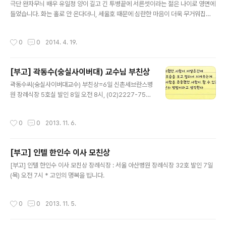
극단 완자무늬 배우 유일정 양이 길고 긴 투병끝에 서른셋이라는 젊은 나이로 영면에
들었습니다. 화는 홀로 안 온다더니, 세울호 때문에 심란한 마음이 더욱 무거워집니
다. 삼가고인의 명복을 빕니다.... 장소 : 의정부 백병원 장례식장 발인 : 2014년 4월
20일(일) 오전 11시 문의 : 010 2706 4811
작성시간
0
0
2014. 4. 19.
[부고] 곽동수(숭실사이버대) 교수님 부친상
글 내용
곽동수씨(숭실사이버대교수) 부친상=6일 신촌세브란스병
원 장례식장 5호실 발인 8일 오전 8시, (02)2227-756
3
작성시간
0
0
2013. 11. 6.
[부고] 인텔 한인수 이사 모친상
글 내용
[부고] 인텔 한인수 이사 모친상 장례식장 : 서울 아산병원 장례식장 32호 발인 7일
(목) 오전 7시 * 고인의 명복을 빕니다.
작성시간
0
0
2013. 11. 5.