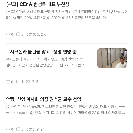
[부고] CEnA 변성욱 대표 부친상
글 내용
[부고] CEnA 변성욱 대표 부친상 장례식장 : 광주 천지장례식장(광주 서구 매월동 2
50-6) 발인 29일 오전 / 010-4812-6126 * 고인의 명복을 빕니다.
작성시간
0
0
2013. 5. 27.
옥시코돈과 몰핀을 맞고...생명 연명 중.
글 내용
옥시코돈과 몰핀에 페치딘까지 맞고...생명 연명 중. 죽다
살아남.. 지금도 생명줄 간당간당... 이런 소리 하나는 거 보
니 살란갑다. 하루 전... 그 어떤 진통제도 듣지 않는.... 최악
의 상황에 처했다. 응급실에선... 일반 진통제 중 가장 강력
작성시간
0
1
2013. 5. 1.
한 것까지 처방했으나 결국 듣지 않아. ' 암 말기 환자에게
나 처방하는 마약성 진통제인 옥시코돈을 처방하기에 이렀
다. 점점 심해지는 극심한 고통. 아이 낳을 때 고통이 이런
안랩, 신임 이사회 의장 권석균 교수 선임
건가 생각이 들 정도로.. 혈압은 200을 거뜬히 넘기고. 입
글 내용
고 온 셔츠는 식은땀에 젖은지 오래. 응급실 담당 의사는 이
[인사이드=뉴스] 글로벌 정보보안 기업인 안랩(구 안철수연구소, 대표 김홍선, ww
리저리 뛰어다니며 내 상태를 체크하고 또 체크하고. 엑스
w.ahnlab.com)는 안철수 이사회 의장의 사임에 따라 9월 23일 임시 이사회를 열
레이를 몇 번이나 보고. 뼈에도 이상은 없고, 외상으로는 정
고 신임 이사회 의장으로 권석균(權錫均) 한국외국어대학교 글로벌경영대학 경영
상에 가까웠고. 소염제와 진통제를 복용하고 결국 달리 방..
학부 교수를 선임했다. 권석균 교수는 2006년 3월부터 안랩 사외이사로 활동했다.
작성시간
0
0
2012. 9. 24.
권석균 교수는 서울대 경영학과 졸업 및 동 대학원 석사 학위를 받았으며 미국 미네