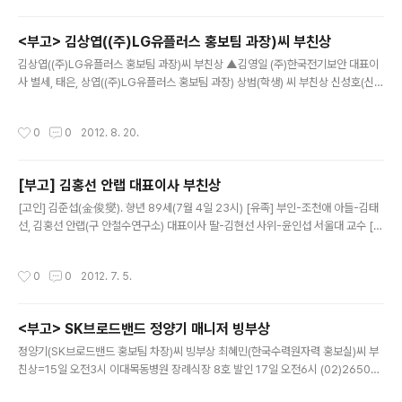
소타대 경영학 박사 학위를 받았다. 현재 한국인사･조직학회 회장, 한국경영학회 부
회장, 통일경영포럼 위원장, 서울지방노동위원회 차별시정담당 공익위원을 맡고 있
<부고> 김상엽((주)LG유플러스 홍보팀 과장)씨 부친상
다. 앞으로 안랩 이사회는 권석균 의장을 포함해 김홍선 안랩 대표이사, 김기인 안랩
글 내용
CFO, 윤연수 변호사, 서남섭 회계사 등 5명의 멤버로 운..
김상엽((주)LG유플러스 홍보팀 과장)씨 부친상 ▲김영일 (주)한국전기보안 대표이
사 별세, 태은, 상엽((주)LG유플러스 홍보팀 과장) 상범(학생) 씨 부친상 신성호(신성
제과 대표) 빙부상 = 18일 오후 8시, 서울아산병원 장례식장 1호실, 발인 21일 오전
6시 02)3010-2231
작성시간
0
0
2012. 8. 20.
[부고] 김홍선 안랩 대표이사 부친상
글 내용
[고인] 김준섭(金俊燮). 향년 89세(7월 4일 23시) [유족] 부인-조천애 아들-김태
선, 김홍선 안랩(구 안철수연구소) 대표이사 딸-김현선 사위-윤인섭 서울대 교수 [장
례식장] 서울대학교병원(서울 혜화동) 장례식장 1호실(3층, tel : 02- 2072-2091
~2 ) [발인] 7월 7일 [장지] 경기도 남양주시 진건읍 사능리 영락동산
작성시간
0
0
2012. 7. 5.
<부고> SK브로드밴드 정양기 매니저 빙부상
글 내용
정양기(SK브로드밴드 홍보팀 차장)씨 빙부상 최혜민(한국수력원자력 홍보실)씨 부
친상=15일 오전3시 이대목동병원 장례식장 8호 발인 17일 오전6시 (02)2650-2
748