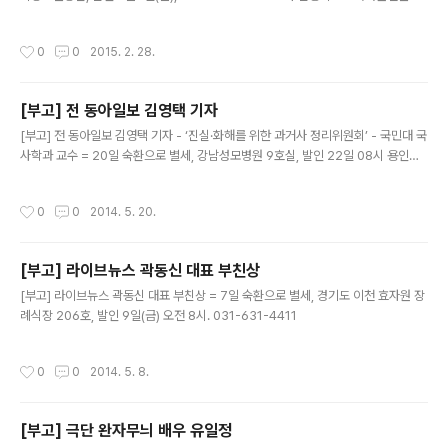
례식장(대구시 달성군 현풍명 논공로 96번지) 4분향실
작성시간
0
0
2015. 2. 28.
[부고] 전 동아일보 김영택 기자
글 내용
[부고] 전 동아일보 김영택 기자 - ‘진실·화해를 위한 과거사 정리위원회’ - 국민대 국
사학과 교수 = 20일 숙환으로 별세, 강남성모병원 9호실, 발인 22일 08시 용인천
주교 추모공원
작성시간
0
0
2014. 5. 20.
[부고] 라이브뉴스 곽동신 대표 부친상
글 내용
[부고] 라이브뉴스 곽동신 대표 부친상 = 7일 숙환으로 별세, 경기도 이천 효자원 장
례식장 206호, 발인 9일(금) 오전 8시. 031-631-4411
작성시간
0
0
2014. 5. 8.
[부고] 극단 완자무늬 배우 유일정
글 내용