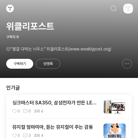
검색하기
티스토리
위클리포스트
구독자
0
ⓒ“별걸 다하는 늬우스” 위클리포스트(www.weeklypost.org)
구독하기
방명록
신고하기 레이어
열기
인기글
싱크마스터 SA350, 삼성전자가 만든 LED
광시야각 모니터
0
0
조회
6
뮤지컬 맘마미아, 듣는 뮤지컬이 주는 감동
0
3
조회
4