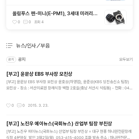
올림푸스 펜-미니(E-PM1), 3세대 미러리스
카메라
0
0
조회
4
뉴스/인사／부음
분류 전체보기
주요 글 목록
공지
모두보기
공지
[부고] 윤문상 EBS 부사장 모친상
글 내용
[부고] 윤문상 EBS 부사장 모친상 윤호상(자영업), 윤준상(KBS 당진송신소 팀장)
모친상 - 장소 : 서산의료원 장례식장 백합 2호실(충남 서산시 석림동) - 전화 : 041
-689-7444 - 발인 : 2015년 3월 24일(화) - 장지 : 태안군 원북면 양산리 선산
작성시간
0
0
2015. 3. 23.
[부고] 노진우 에이뉴스(국회뉴스) 산업부 팀장 부친상
글 내용
[부고] 노진우 에이뉴스(국회뉴스) 산업부 팀장 부친상 = 대구 현풍 하나원전문장례
식장 4분향실, 발인 3월2일(월), 053-615-4000 조화 발송 주소 : 하나원전문장