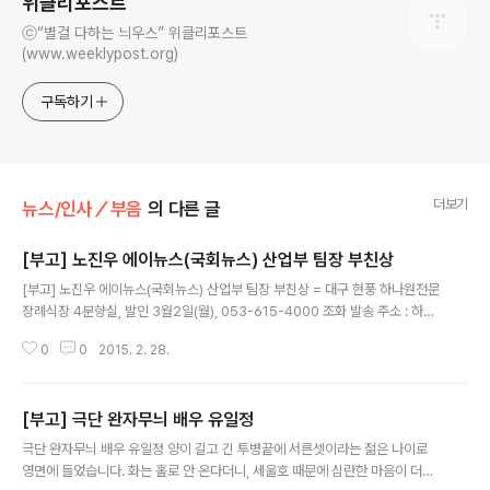
위클리포스트
ⓒ“별걸 다하는 늬우스” 위클리포스트
(www.weeklypost.org)
구독하기
더보기
뉴스/인사／부음
의 다른 글
[부고] 노진우 에이뉴스(국회뉴스) 산업부 팀장 부친상
글 내용
[부고] 노진우 에이뉴스(국회뉴스) 산업부 팀장 부친상 = 대구 현풍 하나원전문
장례식장 4분향실, 발인 3월2일(월), 053-615-4000 조화 발송 주소 : 하나
원전문장례식장(대구시 달성군 현풍명 논공로 96번지) 4분향실
0
0
2015. 2. 28.
[부고] 극단 완자무늬 배우 유일정
글 내용
극단 완자무늬 배우 유일정 양이 길고 긴 투병끝에 서른셋이라는 젊은 나이로
영면에 들었습니다. 화는 홀로 안 온다더니, 세울호 때문에 심란한 마음이 더욱