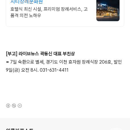
시티장례문화원
호텔식 최신 시설, 프리미엄 장례서비스, 고
품격 의전 노하우
[부고] 라이브뉴스 곽동신 대표 부친상
=
7일 숙환으로 별세, 경기도 이천 효자원 장례식장 206호, 발인
9일(금) 오전 8시. 031-631-4411
(새창열림)
로그 정보