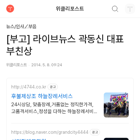
검색하기
위클리포스트
티스토리
뉴스/인사／부음
[부고] 라이브뉴스 곽동신 대표
부친상
위클리포스트
2014. 5. 8. 09:24
http://4744.co.kr
광고
후불제상조 하늘장례서비스
24시상담, 맞춤장례,거품없는 정직한가격,
고품격서비스,정성을 다하는 하늘장례서비
스
https://blog.naver.com/grandcity4444
광고