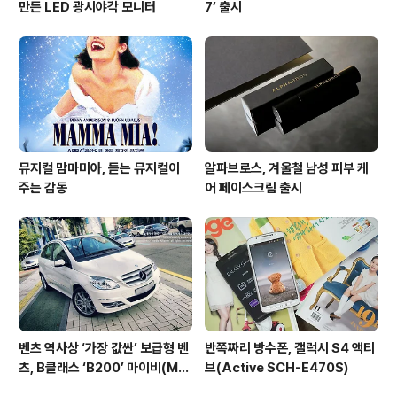
만든 LED 광시야각 모니터
7’ 출시
뮤지컬 맘마미아, 듣는 뮤지컬이
알파브로스, 겨울철 남성 피부 케
주는 감동
어 페이스크림 출시
벤츠 역사상 ‘가장 값싼’ 보급형 벤
반쪽짜리 방수폰, 갤럭시 S4 액티
츠, B클래스 ‘B200’ 마이비(My
브(Active SCH-E470S)
B)