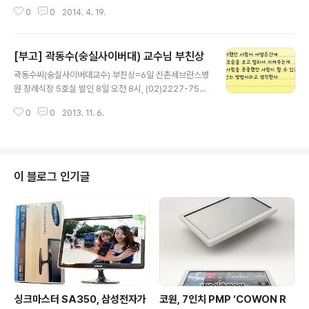
무거워집니다. 삼가고인의 명복을 빕니다.... 장소 : 의정부 백병원 장례식장 발
0
0
2014. 4. 19.
인 : 2014년 4월 20일(일) 오전 11시 문의 : 010 2706 4811
[부고] 곽동수(숭실사이버대) 교수님 부친상
글 내용
곽동수씨(숭실사이버대교수) 부친상=6일 신촌세브란스병
원 장례식장 5호실 발인 8일 오전 8시, (02)2227-756
3
0
0
2013. 11. 6.
이 블로그 인기글
싱크마스터 SA350, 삼성전자가
코원, 7인치 PMP ‘COWON R