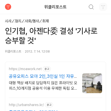
검색하기
위클리포스트
티스토리
시사／정치／사회/행사／취재
인기협, 아젠다委 결성 '기사로
승부할 것'
위클리포스트
2012. 7. 14. 12:08
https://moawork.net
광고
공유오피스 모아 2인,3인실 1인 자유
석 월25만원
대형 책상 배치로 답답하지 않은 프라이빗 오
피스,10개지점 공용석 이용 무제한 독립 오
피스 입주하면, 전지점 코워킹 라운지 공용석
무제한 무료
http://urbanshares.kr/
광고