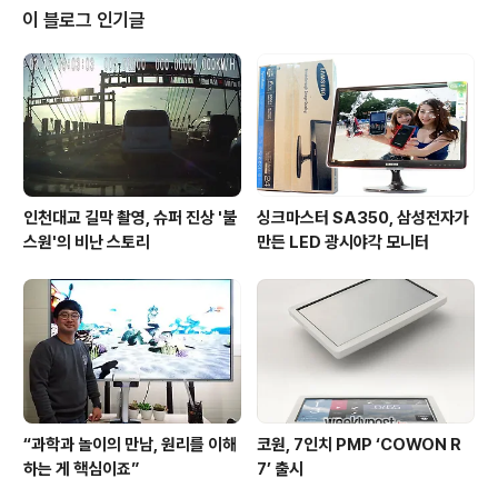
대표 죽 전문 프랜차이즈 기업 브랜드인 본죽에서 터졌다.
이 블로그 인기글
본죽 측은 사과문을 통해 일부 가맹점이 불미스러운 영업
행위를 했으며 문제가 된 다섯 곳을 즉시 영업 정지했다고
밝혔다. 이어 추가로 적발되는 가맹점에 대해 강경 대응 방
침을 알렸다. 하지만 재발 방지 대책에 대해서는 일..
인천대교 길막 촬영, 슈퍼 진상 '불
싱크마스터 SA350, 삼성전자가
스원'의 비난 스토리
만든 LED 광시야각 모니터
“과학과 놀이의 만남, 원리를 이해
코원, 7인치 PMP ‘COWON R
하는 게 핵심이죠”
7’ 출시