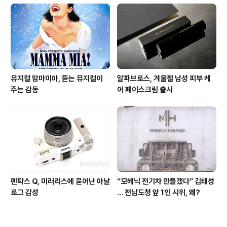
뮤지컬 맘마미아, 듣는 뮤지컬이
알파브로스, 겨울철 남성 피부 케
주는 감동
어 페이스크림 출시
펜탁스 Q, 미러리스에 묻어난 아날
“모헤닉 전기차 만들겠다” 김태성
로그 감성
… 전남도청 앞 1인 시위, 왜?