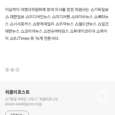
이날까지 아젠다위원회에 참여 의사를 밝힌 회원사는 △기독일보
△ 대한일보 △미디어인뉴스 △미디어펜 △라이브뉴스 △베타뉴
스 △시사포커스 △왓처데일리 △의약뉴스 △월드얀뉴스 △일간
대한뉴스 △코리아뉴스 △컨슈머타임스 △투데이코리아 △하이
닥 △KJTimes 등 16개 언론사다.
(새창열림)
로그 정보
위클리포스트
ⓒ“별걸 다하는 늬우스” 위클리포스트
(www.weeklypost.org)