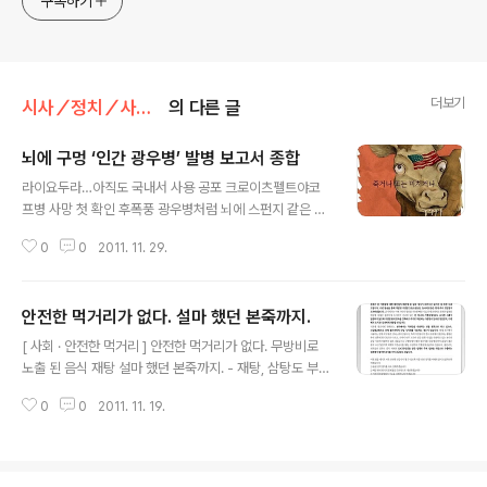
구독하기
더보기
시사／정치／사회/행사／취재
의 다른 글
뇌에 구멍 ‘인간 광우병’ 발병 보고서 종합
글 내용
라이요두라…아직도 국내서 사용 공포 크로이츠펠트야코
프병 사망 첫 확인 후폭풍 광우병처럼 뇌에 스펀지 같은 구
멍이 뚫려 뇌기능을 마비시키는 첫 사례가 보고됐다. 국내
0
0
2011. 11. 29.
에서 처음 학계에 보고된 의인성 크로이츠펠트-야콥병(iC
JD) 사례는 그 원인에 큰 관심이 집중됐는데 사망자가 이
식받은 ‘라이요두라(Lyodura)’라는 뇌경질막이 원인이다.
안전한 먹거리가 없다. 설마 했던 본죽까지.
권준욱 질병관리본부 감염병센터장은 "문제가 된 제품 '라
글 내용
이요두라'는 이미 전세계적으로 200여건의 CJD를 감염
[ 사회 · 안전한 먹거리 ] 안전한 먹거리가 없다. 무방비로
시킨 사례가 있어 1987년부터 프리온 단백질을 불활화시
노출 된 음식 재탕 설마 했던 본죽까지. - 재탕, 삼탕도 부족
키는 과정을 거친 후 제작되고 있다"며 "그 이전에 제품을
해 비위생적인 환경 게다가 원산지 눈속임. - 본죽 가맹점
이식받은 환자들을 파악해 신경학적으로 이상이 있는지 여
0
0
2011. 11. 19.
5곳 불만제로에 적발 - 소공동점, 동여의도점, 용산파크자
부를 확인해볼 것"이라고 말했다. 1987년 이후에 이식받
이점, 신림양지병원점, 여의도점 영업정지 글·사진 : 김현동
은 환자들은 불활화 과정을 거친 제품을..
(cinetique@naver.com) [2011년 11월 19일] - 안전
한 먹거리에 대한 믿음이 또 한 번 추락했다. 이번에는 국내