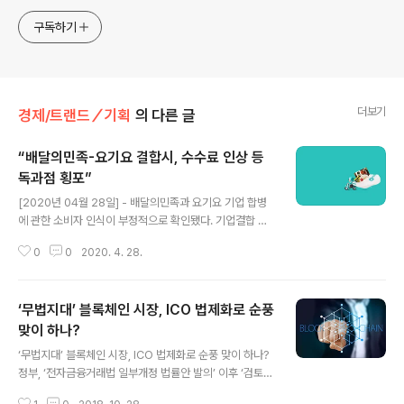
구독하기
더보기
경제/트랜드／기획
의 다른 글
“배달의민족-요기요 결합시, 수수료 인상 등
독과점 횡포”
글 내용
[2020년 04월 28일] - 배달의민족과 요기요 기업 합병
에 관한 소비자 인식이 부정적으로 확인됐다. 기업결합 반
대 가 86.4%, 기업결합에 따른 음식∙배달료 인상 우려가
0
0
2020. 4. 28.
82.9%로 조사됐다. 두 기업 합병시 독과점 폐해가 불가피
하다는 것이 공통된 중론이다. 동일 기업 내 여러 업체 운영
시에도 독과점 폐해 발생 사례 다수라는 점과 실제 지난 4
‘무법지대’ 블록체인 시장, ICO 법제화로 순풍
월 1일 수수료 인상을 기습 발표한 전례가 이를 대변했다.
소비자시민모임은 ‘공정위, 소비자 피해 우려되는 기업결
맞이 하나?
글 내용
합 불승인 전례에 따라 심사숙고’할 것을 주장하는 내용이
‘무법지대’ 블록체인 시장, ICO 법제화로 순풍 맞이 하나?
담긴 의견서를 공정위에 제출했다. 배달앱 시장 점유율 1위
정부, ‘전자금융거래법 일부개정 법률안 발의’ 이후 ‘검토
인 우아한형제들(배달의민족)과 시장점유율 2, 3위인 딜리
중’으로 한발 후퇴 [2018년 10월 28일] - 전 세계적으로
버리히어로(요기요, 배달통) 간의 기업결합이 “독과점으로