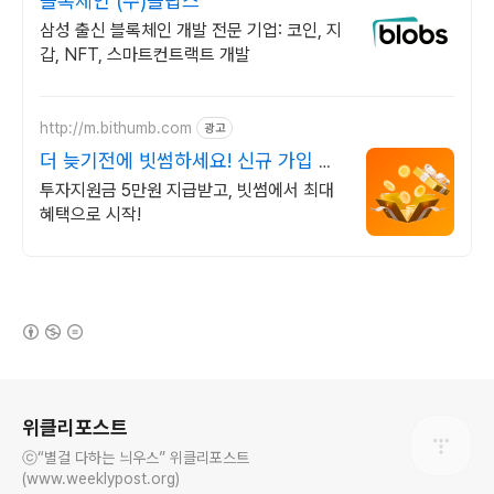
블록체인 (주)블랍스
삼성 출신 블록체인 개발 전문 기업: 코인, 지
갑, NFT, 스마트컨트랙트 개발
http://m.bithumb.com
광고
더 늦기전에 빗썸하세요! 신규 가입 시
5만원 혜택
투자지원금 5만원 지급받고, 빗썸에서 최대
혜택으로 시작!
(새창열림)
로그 정보
위클리포스트
ⓒ“별걸 다하는 늬우스” 위클리포스트
(www.weeklypost.org)