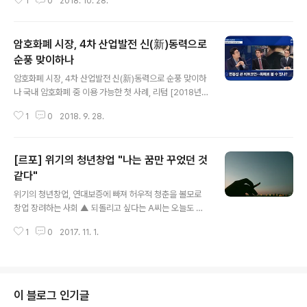
1
0
2018. 10. 28.
불어 닥친 블록체인 시장의 성장은 그야말로 ‘광풍’ 수준이
인한 소비자 피..
다. ‘일반적으로 통용되는 화폐의 가치를 낮추는 요소가 되
지 않을까’ 라는 우려로 정부차원에서 몸을 사리는 움직임
암호화폐 시장, 4차 산업발전 신(新)동력으로
을 보였던 것도 사실이다. 이러한 국내의 사정에 따라서 다
수의 블록체인 업체들이 국내 시장을 키우기보다는 일본과
순풍 맞이하나
글 내용
싱가포르, 중국 등 프리 ICO 합법화 결정이 난 타 국가로
암호화폐 시장, 4차 산업발전 신(新)동력으로 순풍 맞이하
근거지를 옮겨야 하는 것은 아니냐는 움직임을 보였던 것
나 국내 암호화폐 중 이용 가능한 첫 사례, 리텀 [2018년
또한 실제로 일어난 일이다. 그럼에도 불구하고 하반기에
09월 28일] - 바야흐로 4차 산업혁명의 시대다. IT 기술
들어서면서 블록체인 업계는 다시 한번 국내에서 커다란
1
0
2018. 9. 28.
의 폭발적인 발전은 이미 ‘제4차 산업혁명’이라는 이름 아
날갯짓을 펼쳐보자..
래 날개를 활짝 펴기 시작했다고 해도 과언이 아니다. 스마
트폰을 이용한 금융거래와 같은 서비스는 이미 상용화된
[르포] 위기의 청년창업 "나는 꿈만 꾸었던 것
지 오래되었고, 초등학생은 학교에서 코딩을 배우며, 어른
들은 웨어러블 기기로 개인의 건강을 챙기기 시작했다. 또
같다"
글 내용
한 3D프린터 기술을 이용한 의학기술의 발전도 급속화 되
위기의 청년창업, 연대보증에 빠져 허우적 청춘을 볼모로
고 있다. 최근에는 화폐에 대한 부분에서도 전례 없는 혁신
창업 장려하는 사회 ▲ 되돌리고 싶다는 A씨는 오늘도 희
이 일어나고 있다. 바로 ‘암호화폐’를 필두로 내세운 블록체
망을 꿈꾼다. 헬조선에서 좌절한 청년사업가의 꿈과 희망
인 기술에 대한 발전 및 성장이 전 세계적으로 일어나고 있
1
0
2017. 11. 1.
성공을 꿈꿨지만 정신 차려보니 부도난 법인 대표 재기를
기 때문이다. 이는 스..
가로막는, 신불자 낙인과 독촉장 폭탄 [2017년 11월 01
일] - 우리 청년들에게 '더도 말고 덜도 말고 한가위만 같아
라'는 덕담은 이제 남의 일이 된 지 오래다. 졸업과 동시에
불합격 통보 앞에서 좌절하고 매스컴은 연일 청탁 비리 보
이 블로그 인기글
도가 끊이지 않고 있다. 그야말로 노력을 하지 않아서가 아