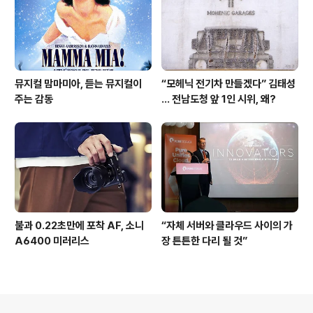
뮤지컬 맘마미아, 듣는 뮤지컬이
“모헤닉 전기차 만들겠다” 김태성
주는 감동
… 전남도청 앞 1인 시위, 왜?
불과 0.22초만에 포착 AF, 소니
“자체 서버와 클라우드 사이의 가
A6400 미러리스
장 튼튼한 다리 될 것”