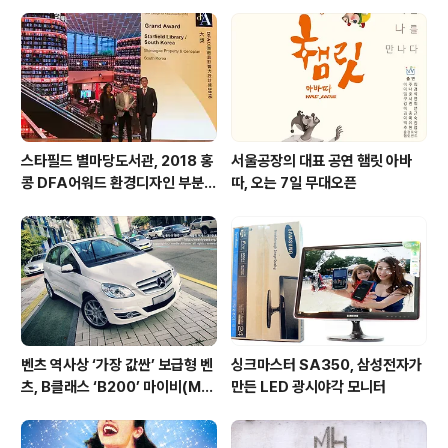
니다. 어학에 각종 자격증으로 중무장을 한들 기업의 문턱
을 넘기에는 역부족이다. 극적인 시나리오를 만들거나 그
게 아니면 혈연, 학연, 지연 그리고 각종 청탁이 뒷받침되지
않으면 평범한 청년이 취업..
스타필드 별마당도서관, 2018 홍
서울공장의 대표 공연 햄릿 아바
콩 DFA어워드 환경디자인 부분
따, 오는 7일 무대오픈
대상 수상
벤츠 역사상 ‘가장 값싼’ 보급형 벤
싱크마스터 SA350, 삼성전자가
츠, B클래스 ‘B200’ 마이비(My
만든 LED 광시야각 모니터
B)