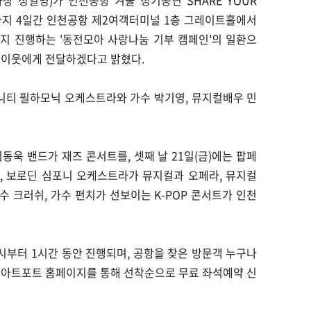
(사장 정일영)가 인천공항 겨울 정기공연 SHARE YOUR
2일까지 4일간 인천공항 제2여객터미널 1층 그레이트홀에서
까지 진행하는 '동전모아 사랑나눔 기부 캠페인'의 일환으
 이웃에게 전달하겠다고 밝혔다.
리니티 필하모닉 오케스트라와 가수 박기영, 뮤지컬배우 민
김동욱 밴드가 재즈 콘서트를, 셋째 날 21일(금)에는 팝페
, 보로딘 심포니 오케스트라가 뮤지컬과 오페라, 뮤지컬
가수 크러쉬, 가수 펀치가 선보이는 K-POP 콘서트가 인천
4시부터 1시간 동안 진행되며, 공항을 찾은 방문객 누구나
 아트포트 홈페이지를 통해 선착순으로 무료 좌석예약 신