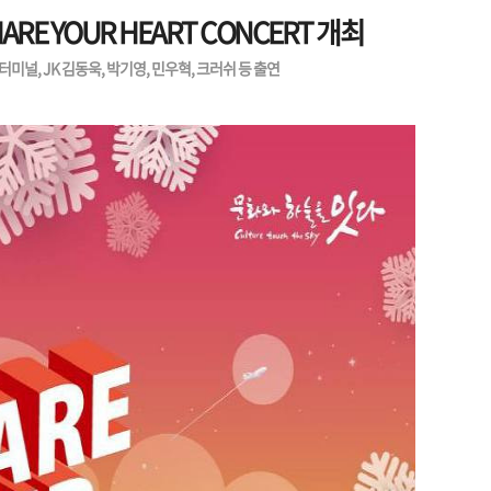
RE YOUR HEART CONCERT 개최
미널, JK 김동욱, 박기영, 민우혁, 크러쉬 등 출연