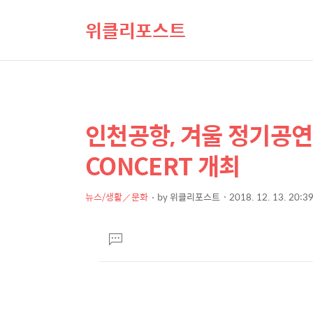
위클리포스트
인천공항, 겨울 정기공연 
상
본
문
세
CONCERT 개최
제
컨
목
텐
뉴스/생활／문화
by
위클리포스트
2018. 12. 13. 20:3
본
츠
문
댓
글
달
기