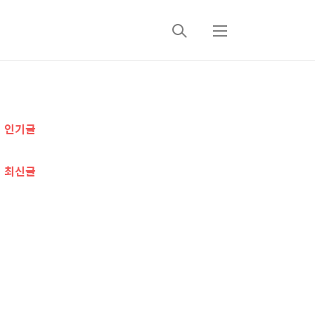
검
메
색
뉴
추
인기글
가
정
최신글
보