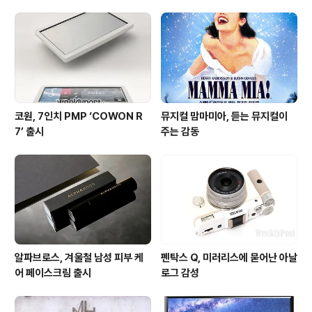
코원, 7인치 PMP ‘COWON R
뮤지컬 맘마미아, 듣는 뮤지컬이
7’ 출시
주는 감동
알파브로스, 겨울철 남성 피부 케
펜탁스 Q, 미러리스에 묻어난 아날
어 페이스크림 출시
로그 감성