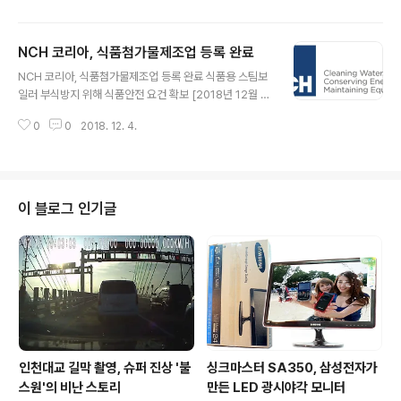
로 출범했다. 두 회사는 지난 10월 23일 각각 이사회를 열
고 보안 사업의 경쟁력 강화 및 경영 효율성 제고를 위해 양
NCH 코리아, 식품첨가물제조업 등록 완료
사 합병을 의결한 바 있다. ADT캡스가 NSOK를 흡수 합
글 내용
병하는 형태로, ADT캡스 사명으로 합병 법인을 공식 출범
NCH 코리아, 식품첨가물제조업 등록 완료 식품용 스팀보
하게 됐다. ADT캡스는 지난 10월 SK텔레콤의 자회사가
일러 부식방지 위해 식품안전 요건 확보 [2018년 12월 0
된 데 이어, 이번 NSOK와의 합병을 통해 새로운 변화를
4일] - NCH코리아(지사장 오준규, 이하 엔씨에이취코리
맞게 됐으며, 미래 융합보안 시대를 위한 행보를 본격화한
0
0
2018. 12. 4.
아)가 식품의약품안전처의 개정고시에 따라 식품첨가물 보
다. 새롭게 출범한 ADT캡스는 최진환 ADT캡스 대표이사
일러 청관제에 대한 생산 요건을 갖추고 ‘식품첨가물제조
가 그대로..
업’ 등록을 끝냈다. 그리고 식품안전정보포털 '식품안전나
라(www.foodsafetykorea.go.kr)'에 식품용 스팀보일
러 청관제인 자사의 ‘켐-아쿠아 55에이취 에프지 (CHEM
이 블로그 인기글
-AQUA 55H FG)’와 ‘옥스-어웨이 에프지 (OX-AWAY
FG)’에 대한 품목제조보고서 등록을 완료했다고 밝혔다.
식약처 개정고시에서 정의한 ‘청관제(boiler water addi
tives)’란 식품에 직접 접촉하는 스팀을 생산하는 보일..
인천대교 길막 촬영, 슈퍼 진상 '불
싱크마스터 SA350, 삼성전자가
스원'의 비난 스토리
만든 LED 광시야각 모니터