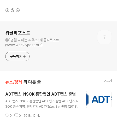
(새창열림)
로그 정보
위클리포스트
ⓒ“별걸 다하는 늬우스” 위클리포스트
(www.weeklypost.org)
구독하기
더보기
뉴스/경제
의 다른 글
ADT캡스-NSOK 통합법인 ADT캡스 출범
글 내용
ADT캡스-NSOK 통합법인 ADT캡스 출범 ADT캡스, N
SOK 흡수 합병, 통합법인 ADT캡스로 3일 출범 [2018
년 12월 04일] - 보안전문기업 ADT캡스(대표 최진환)가
0
0
2018. 12. 4.
물리보안전문기업 NSOK를 합병하여 통합법인 ADT캡스