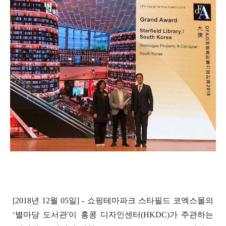
[2018년 12월 05일] - 쇼핑테마파크 스타필드 코엑스몰의
‘별마당 도서관'이 홍콩 디자인센터(HKDC)가 주관하는