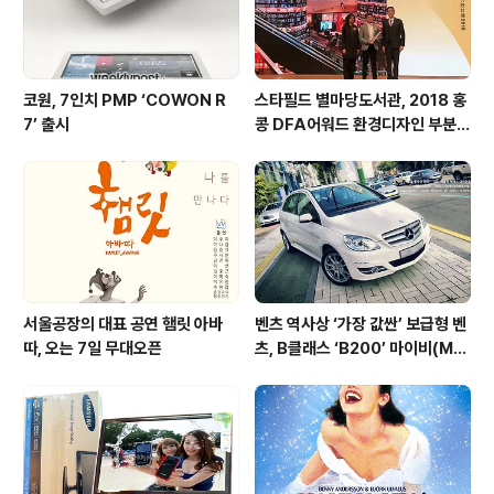
인 UI디자인과 다양한 ..
코원, 7인치 PMP ‘COWON R
스타필드 별마당도서관, 2018 홍
7’ 출시
콩 DFA어워드 환경디자인 부분
대상 수상
서울공장의 대표 공연 햄릿 아바
벤츠 역사상 ‘가장 값싼’ 보급형 벤
따, 오는 7일 무대오픈
츠, B클래스 ‘B200’ 마이비(My
B)