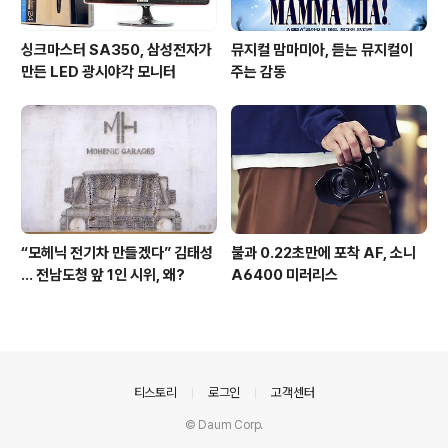
싱크마스터 SA350, 삼성전자가
뮤지컬 맘마미아, 듣는 뮤지컬이
만든 LED 광시야각 모니터
주는 감동
“모헤닉 전기차 만들겠다” 김태성
불과 0.22초만에 포착 AF, 소니
… 전남도청 앞 1인 시위, 왜?
A6400 미러리스
의안내
티스토리
로그인
고객센터
© Daum Corp.