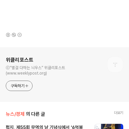
(새창열림)
로그 정보
위클리포스트
ⓒ“별걸 다하는 늬우스” 위클리포스트
(www.weeklypost.org)
구독하기
더보기
뉴스/경제
의 다른 글
펍지, 제55회 무역의 날 기념식에서 ‘6억불