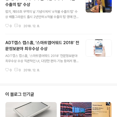
수출의 탑’ 수상
글 내용
펍지, 제55회 무역의 날 기념식에서 ‘6억불 수출의 탑’ 수
상 배틀그라운드 출시 2년만에 6억불 수출의 탑 영예 안아
[2018년 12월 08일] - 펍지주식회사(대표 김창한)가 서
0
0
2018. 12. 8.
울 코엑스에서 진행된 ‘제55회 무역의 날’ 기념식에서 ‘6
억불 수출의 탑’을 수상했다. 무역의 날 기념식은 무역의 균
형 발전에 기여한 기업, 수출업체 종사자, 특수유공자, 기관
ADT캡스 캡스홈, ‘스마트앱어워드 2018’ 전
을 대상으로 그 공로를 인정하고 국가적으로 수출을 장려
하고자 매년 진행되는 행사다. 이번 수출의 탑은 2017년
문정보분야 최우수상 수상
글 내용
도 7월부터 2018년도 6월까지의 수출 실적을 기준으로
ADT캡스 캡스홈, ‘스마트앱어워드 2018’ 전문정보분야
선정됐다. 펍지주식회사는 플레이어언노운스 배틀그라운
최우수상 수상 직관적인 UI, 다양한 편의∙기능 등에서 평가
드(이하 배틀그라운드)를 통해 전 세계 흥행 돌풍을 일으키
위원단으로부터 높은 평가 [2018년 12월 08일] - 보안전
며 게임 출시 불과 2년만에 6억불 수출의 탑 수상이라는
0
0
2018. 12. 8.
문기업 ADT캡스(대표 최진환)가 지난 6일 자사의 홈 보안
영예를 안았다. 스팀..
서비스 ‘캡스홈’의 모바일 앱이 ‘스마트앱어워드 2018’ 전
문정보분야 최우수상을 수상했다고 밝혔다. 스마트앱어워
드’는 한국인터넷전문가협회(KIPFA)에서 주최하는 국내
최대 규모의 모바일앱 시상식으로, 한 해 동안 새로 개발되
이 블로그 인기글
거나 업데이트된 모바일앱을 대상으로 인터넷 전문가 3천
명으로 구성된 평가위원이 가장 혁신적이고 우수한 성과를
이룬 모바일앱을 선정해 시상한다 ADT캡스의 홈 보안 서
비스 ‘캡스홈’ 모바일앱은 사용자가 접근하기 쉬운 직관적