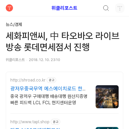
검색하기
위클리포스트
티스토리
뉴스/경제
세화피앤씨, 中 타오바오 라이브
방송 롯데면세점서 진행
위클리포스트
2018. 12. 10. 23:10
http://shroad.co.kr
광고
광저우중국무역 에스에이치로드 한국
인 현지법인운영 TT송금
중국 광저우 구매대행 배송대행 원산지증명
빠른 피드백 LCL FCL 현지센터운영
http://www.tapl.shop
광고