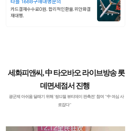
타플 1688구매대행문의
카드결재수수료0원. 합리적인환율.위안화결
재대행.
세화피앤씨, 中 타오바오 라이브방송 롯
데면세점서 진행
광군제 아쉬움 달래기 위해 '쌍12절 뷰티데이 판촉전' 참여 "中 여심 사
로잡다"